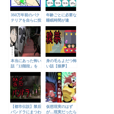
350万年前のバク
年齢ごとに必要な
テリアを自らに投
睡眠時間が違
与した結果、とん
う？！
でもない事に・・
本当にあった怖い
身の毛もよだつ怖
話「13階段」を
い話【猿夢】
アニメ風にしてみ
た。
【都市伝説】禁后
仮想現実のはず
パンドラにまつわ
が…現実だったら