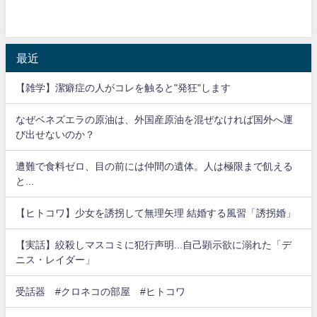
最近
【雑学】潔癖症の人がコレを触ると"発狂"します
なぜベネズエラの原油は、外国産原油を混ぜなければ国外へ運
び出せないのか？
遭難で食料ゼロ、目の前には仲間の遺体。人は極限まで飢える
と...
【ヒトコワ】少女を誘拐して無理矢理 結婚する風習「誘拐婚」
【実話】絞殺しマスコミに犯行声明...自己顕示欲に溺れた「デ
ニス・レイダー」
受話器 #クロネコの部屋 #ヒトコワ