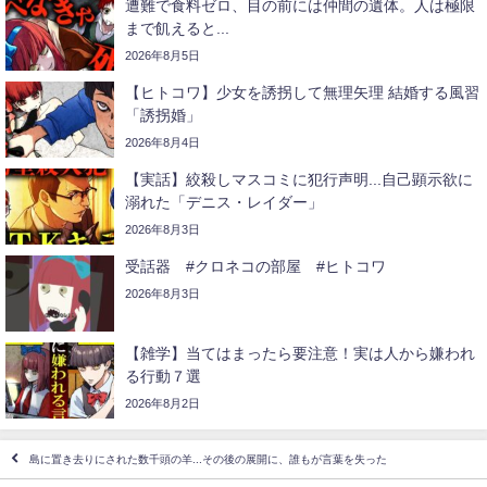
遭難で食料ゼロ、目の前には仲間の遺体。人は極限
まで飢えると...
2026年8月5日
【ヒトコワ】少女を誘拐して無理矢理 結婚する風習
「誘拐婚」
2026年8月4日
【実話】絞殺しマスコミに犯行声明...自己顕示欲に
溺れた「デニス・レイダー」
2026年8月3日
受話器 #クロネコの部屋 #ヒトコワ
2026年8月3日
【雑学】当てはまったら要注意！実は人から嫌われ
る行動７選
2026年8月2日
島に置き去りにされた数千頭の羊...その後の展開に、誰もが言葉を失った