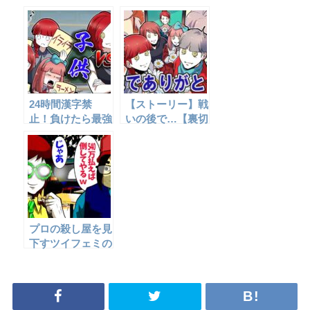
る怖い話
どうなるのか‥
24時間漢字禁
【ストーリー】戦
止！負けたら最強
いの後で…【裏切
の母がボコボコに
り編⑦】
する罰ゲーム☆
プロの殺し屋を見
下すツイフェミの
末路…→逃げ場を
失った末に…