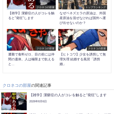
クロネコの部屋
トップランキング
【雑学】潔癖症の人がコレを触
なぜベネズエラの原油は、外国
ると"発狂"します
産原油を混ぜなければ国外へ運
び出せないのか？
クロネコの部屋
クロネコの部屋
遭難で食料ゼロ、目の前には仲
【ヒトコワ】少女を誘拐して無
間の遺体。人は極限まで飢える
理矢理 結婚する風習「誘拐
と...
婚」
クロネコの部屋
の関連記事
【雑学】潔癖症の人がコレを触ると"発狂"します
2026年8月6日