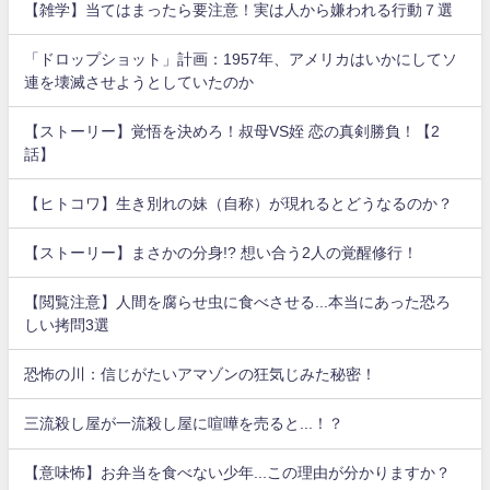
【雑学】当てはまったら要注意！実は人から嫌われる行動７選
「ドロップショット」計画：1957年、アメリカはいかにしてソ
連を壊滅させようとしていたのか
【ストーリー】覚悟を決めろ！叔母VS姪 恋の真剣勝負！【2
話】
【ヒトコワ】生き別れの妹（自称）が現れるとどうなるのか？
【ストーリー】まさかの分身!? 想い合う2人の覚醒修行！
【閲覧注意】人間を腐らせ虫に食べさせる...本当にあった恐ろ
しい拷問3選
恐怖の川：信じがたいアマゾンの狂気じみた秘密！
三流殺し屋が一流殺し屋に喧嘩を売ると...！？
【意味怖】お弁当を食べない少年...この理由が分かりますか？