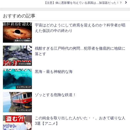
【注意】体に悪影響を与えている原因は…加湿器だった！？
おすすめの記事
宇宙はどのようにして終焉を迎えるのか？科学者が唱
えた仮説の中の終わり
世界のフシギ探検ch
残酷すぎる江戸時代の拷問…犯罪者を徹底的に地獄に
落とす
クロネコの部屋
黒海－最も神秘的な海
トップランキング
ゾッとする危険な鉄道！
トップランキング
この純金を取り出した人がいた・・。おきて破りな人
3選【アニメ】