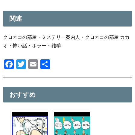
関連
クロネコの部屋・ミステリー案内人・クロネコの部屋 カカ
オ・怖い話・ホラー・雑学
F
T
E
共
a
wi
m
有
c
tt
ail
e
er
おすすめ
b
o
o
k