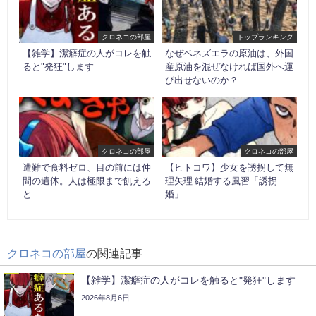
クロネコの部屋
トップランキング
【雑学】潔癖症の人がコレを触
なぜベネズエラの原油は、外国
ると"発狂"します
産原油を混ぜなければ国外へ運
び出せないのか？
クロネコの部屋
クロネコの部屋
遭難で食料ゼロ、目の前には仲
【ヒトコワ】少女を誘拐して無
間の遺体。人は極限まで飢える
理矢理 結婚する風習「誘拐
と...
婚」
クロネコの部屋
の関連記事
【雑学】潔癖症の人がコレを触ると"発狂"します
2026年8月6日