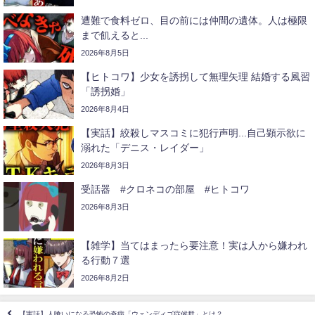
遭難で食料ゼロ、目の前には仲間の遺体。人は極限
まで飢えると...
2026年8月5日
【ヒトコワ】少女を誘拐して無理矢理 結婚する風習
「誘拐婚」
2026年8月4日
【実話】絞殺しマスコミに犯行声明...自己顕示欲に
溺れた「デニス・レイダー」
2026年8月3日
受話器 #クロネコの部屋 #ヒトコワ
2026年8月3日
【雑学】当てはまったら要注意！実は人から嫌われ
る行動７選
2026年8月2日
【実話】人喰いになる恐怖の奇病「ウェンディゴ症候群」とは？