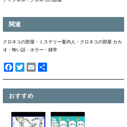
関連
クロネコの部屋・ミステリー案内人・クロネコの部屋 カカ
オ・怖い話・ホラー・雑学
F
T
E
共
a
wi
m
有
c
tt
ail
e
er
おすすめ
b
o
o