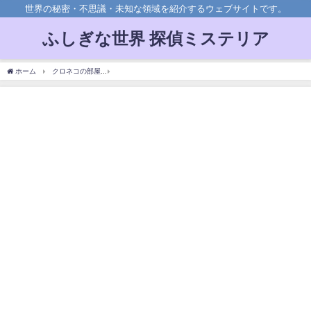
世界の秘密・不思議・未知な領域を紹介するウェブサイトです。
ふしぎな世界 探偵ミステリア
ホーム
クロネコの部屋
【総集編】ウソ発見器で秘密がバレる！？暴露された反応と