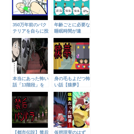
k
350万年前のバク
年齢ごとに必要な
テリアを自らに投
睡眠時間が違
与した結果、とん
う？！
でもない事に・・
本当にあった怖い
身の毛もよだつ怖
話「13階段」を
い話【猿夢】
アニメ風にしてみ
た。
【都市伝説】禁后
仮想現実のはず