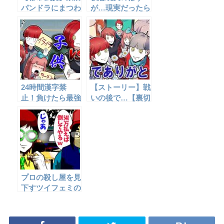
パンドラにまつわ
が…現実だったら
る怖い話
どうなるのか‥
24時間漢字禁
【ストーリー】戦
止！負けたら最強
いの後で…【裏切
の母がボコボコに
り編⑦】
する罰ゲーム☆
プロの殺し屋を見
下すツイフェミの
末路…→逃げ場を
失った末に…