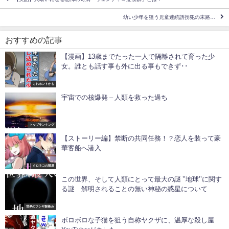
幼い少年を狙う児童連続誘拐犯の末路…
おすすめの記事
【漫画】13歳までたった一人で隔離されて育った少
女。誰とも話す事も外に出る事もできず･･
これホントかも
宇宙での核爆発 – 人類を救った過ち
トップランキング
【ストーリー編】禁断の共同任務！？恋人を装って豪
華客船へ潜入
クロネコの部屋
この世界、そして人類にとって最大の謎 ’’地球’’に関す
る謎 解明されることの無い神秘の惑星について
世界のフシギ探検ch
ボロボロな子猫を狙う自称ヤクザに、温厚な殺し屋