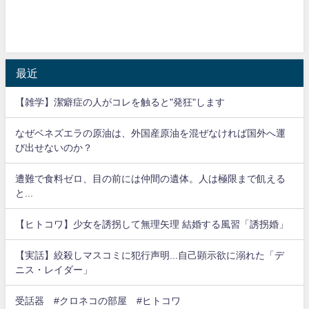
最近
【雑学】潔癖症の人がコレを触ると"発狂"します
なぜベネズエラの原油は、外国産原油を混ぜなければ国外へ運
び出せないのか？
遭難で食料ゼロ、目の前には仲間の遺体。人は極限まで飢える
と...
【ヒトコワ】少女を誘拐して無理矢理 結婚する風習「誘拐婚」
【実話】絞殺しマスコミに犯行声明...自己顕示欲に溺れた「デ
ニス・レイダー」
受話器 #クロネコの部屋 #ヒトコワ