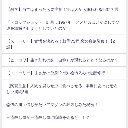
【雑学】当てはまったら要注意！実は人から嫌われる行動７選
「ドロップショット」計画：1957年、アメリカはいかにしてソ
連を壊滅させようとしていたのか
【ストーリー】覚悟を決めろ！叔母VS姪 恋の真剣勝負！【2
話】
【ヒトコワ】生き別れの妹（自称）が現れるとどうなるのか？
【ストーリー】まさかの分身!? 想い合う2人の覚醒修行！
【閲覧注意】人間を腐らせ虫に食べさせる...本当にあった恐ろ
しい拷問3選
恐怖の川：信じがたいアマゾンの狂気じみた秘密！
三流殺し屋が一流殺し屋に喧嘩を売ると...！？