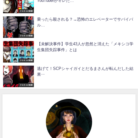
YouTuberがキレた…
クロネコの部屋
乗ったら殺される？→恐怖のエレベーターでサバイバ
ル…
クロネコの部屋
【未解決事件】学生43人が忽然と消えた「メキシコ学
生集団失踪事件」とは
クロネコの部屋
逃げて！SCPシャイガイとだるまさんが転んだした結
果‥
クロネコの部屋