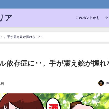
。
リア
これホントかも
ク
･･。手が震え銃が握れない･･。
ル依存症に･･。手が震え銃が握れ
m
3日