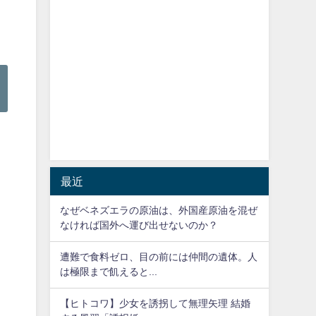
最近
なぜベネズエラの原油は、外国産原油を混ぜ
なければ国外へ運び出せないのか？
遭難で食料ゼロ、目の前には仲間の遺体。人
は極限まで飢えると...
【ヒトコワ】少女を誘拐して無理矢理 結婚