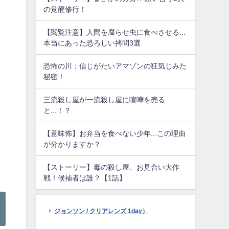
の覚醒修行！
【閲覧注意】人間を腐らせ虫に食べさせる...
本当にあった恐ろしい拷問3選
恐怖の川：信じがたいアマゾンの狂気じみた
秘密！
三流殺し屋が一流殺し屋に喧嘩を売る
と...！？
【意味怖】お弁当を食べない少年...この理由
が分かりますか？
【ストーリー】毒の殺し屋、お見合い大作
戦！候補者は誰？【1話】