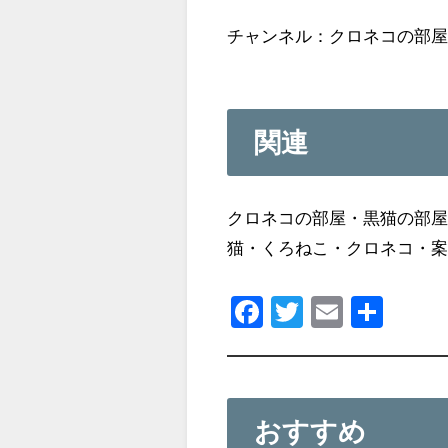
チャンネル：クロネコの部
関連
クロネコの部屋・黒猫の部
猫・くろねこ・クロネコ・案内人・
F
T
E
共
a
wi
m
有
c
tt
ail
e
er
おすすめ
b