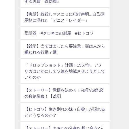
する風習「誘拐婚」
【実話】絞殺しマスコミに犯行声明...自己顕
示欲に溺れた「デニス・レイダー」
受話器 #クロネコの部屋 #ヒトコワ
【雑学】当てはまったら要注意！実は人から
嫌われる行動７選
「ドロップショット」計画：1957年、アメ
リカはいかにしてソ連を壊滅させようとして
いたのか
【ストーリー】覚悟を決めろ！叔母VS姪 恋
の真剣勝負！【2話】
【ヒトコワ】生き別れの妹（自称）が現れる
とどうなるのか？
【ストーリー】まさかの分身!? 想い合う2人