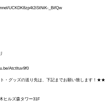
！
annel/UCKDK8zp4t2iStNiK-_BifQw
リ
e/Atctltuv9f0
ント・グッズの送り先は、下記までお願い致します！★★
本木ヒルズ森タワー31F