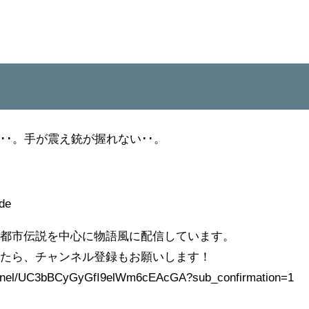
･･。手が震え銃が握れない･･。
。
de
や都市伝説を中心に物語風に配信しています。
れたら、チャンネル登録もお願いします！
annel/UC3bBCyGyGfI9elWm6cEAcGA?sub_confirmation=1