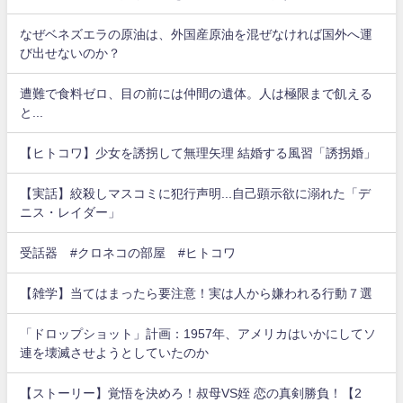
なぜベネズエラの原油は、外国産原油を混ぜなければ国外へ運
び出せないのか？
遭難で食料ゼロ、目の前には仲間の遺体。人は極限まで飢える
と...
【ヒトコワ】少女を誘拐して無理矢理 結婚する風習「誘拐婚」
【実話】絞殺しマスコミに犯行声明...自己顕示欲に溺れた「デ
ニス・レイダー」
受話器 #クロネコの部屋 #ヒトコワ
【雑学】当てはまったら要注意！実は人から嫌われる行動７選
「ドロップショット」計画：1957年、アメリカはいかにしてソ
連を壊滅させようとしていたのか
【ストーリー】覚悟を決めろ！叔母VS姪 恋の真剣勝負！【2