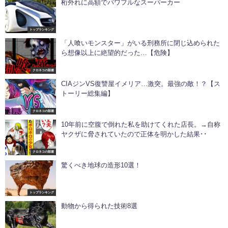
桁外れに高額でパワフルなスーパーカー
トップランキング
「人喰いモンスター」がいる刑務所に閉じ込められた
ら想像以上に絶望的だった…【危険】
クロネコの部屋
CIAジンVS復讐屋イメリア…激突。最強の敵！？【ス
トーリー総集編】
クロネコの部屋
10年前に空腹で倒れた私を助けてくれた店長。→自称
ヤクザに脅されていたので正体を明かした結果･･
クロネコの部屋
驚くべき地球の造形10選！
トップランキング
動物から得られた技術8選