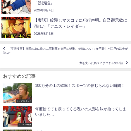
「誘拐婚」
2026年8月4日
【実話】絞殺しマスコミに犯行声明...自己顕示欲に
溺れた「デニス・レイダー」
2026年8月3日
【実話漫画】庶民の為に盗み…石川五右衛門の処刑、釜茹について女子高生と江戸の武士が
学ぶ‥
力を失った猫又にまつわる怖い話
おすすめの記事
100万分の１の確率！スポーツの信じられない瞬間！
トップランキング
何度捨てても戻ってくる呪いの人形を妹が拾ってしま
いました…
クロネコの部屋