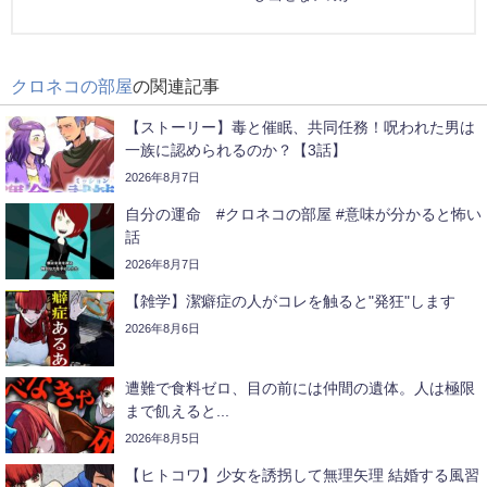
クロネコの部屋
の関連記事
【ストーリー】毒と催眠、共同任務！呪われた男は
一族に認められるのか？【3話】
2026年8月7日
自分の運命 #クロネコの部屋 #意味が分かると怖い
話
2026年8月7日
【雑学】潔癖症の人がコレを触ると"発狂"します
2026年8月6日
遭難で食料ゼロ、目の前には仲間の遺体。人は極限
まで飢えると...
2026年8月5日
【ヒトコワ】少女を誘拐して無理矢理 結婚する風習