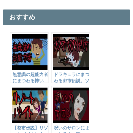
c
tt
ail
e
er
おすすめ
b
o
o
k
無意識の超能力者
ドラキュラにまつ
にまつわる怖い
わる都市伝説。ソ
話。
シオパスを作るに
は？
【都市伝説】リゾ
呪いのサロンにま