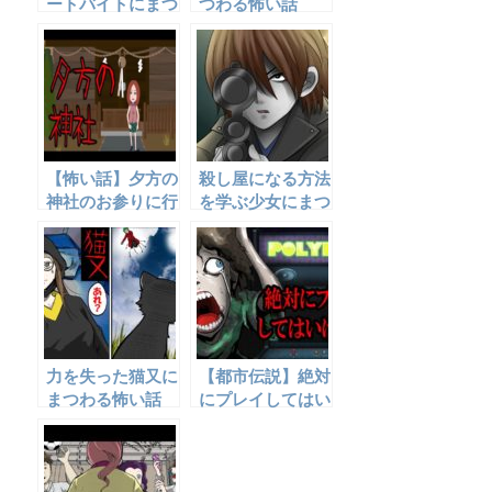
ートバイトにまつ
つわる怖い話
わる怖い話。
【怖い話】夕方の
殺し屋になる方法
神社のお参りに行
を学ぶ少女にまつ
ってはいけな
わる話
い・・・
力を失った猫又に
【都市伝説】絶対
まつわる怖い話
にプレイしてはい
けない恐ろしいゲ
ーム【怖い話】