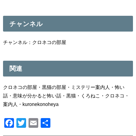
チャンネル
チャンネル：クロネコの部屋
関連
クロネコの部屋・黒猫の部屋・ミステリー案内人・怖い
話・意味が分かると怖い話・黒猫・くろねこ・クロネコ・
案内人・kuronekonoheya
F
T
E
共
a
wi
m
有