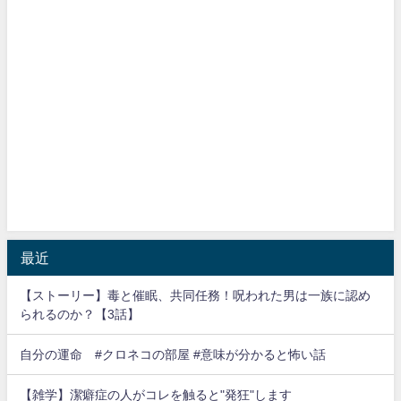
最近
【ストーリー】毒と催眠、共同任務！呪われた男は一族に認め
られるのか？【3話】
自分の運命 #クロネコの部屋 #意味が分かると怖い話
【雑学】潔癖症の人がコレを触ると"発狂"します