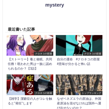
mystery
最近書いた記事
クロネコの部屋
クロネコの部屋
【ストーリー】毒と催眠、共同
自分の運命 #クロネコの部屋
任務！呪われた男は一族に認め
#意味が分かると怖い話
られるのか？【3話】
クロネコの部屋
トップランキング
【雑学】潔癖症の人がコレを触
なぜベネズエラの原油は、外国
ると"発狂"します
産原油を混ぜなければ国外へ運
び出せないのか？