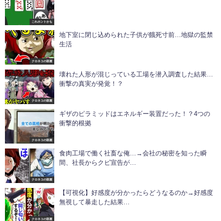
これホントかも
地下室に閉じ込められた子供が餓死寸前…地獄の監禁
生活
クロネコの部屋
壊れた人形が混じっている工場を潜入調査した結果…
衝撃の真実が発覚！？
クロネコの部屋
ギザのピラミッドはエネルギー装置だった！？4つの
衝撃的根拠
クロネコの部屋
食肉工場で働く社畜な俺…→会社の秘密を知った瞬
間、社長からクビ宣告が…
クロネコの部屋
【可視化】好感度が分かったらどうなるのか→好感度
無視して暴走した結果…
クロネコの部屋