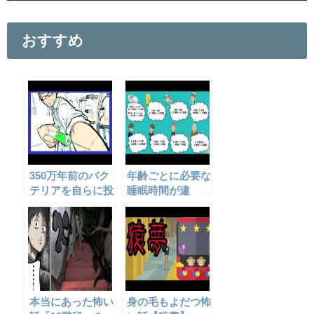
c
tt
ail
e
er
おすすめ
b
o
o
k
350万年前のバク
年齢ごとに必要な
テリアを自らに投
睡眠時間が違
与した結果、とん
う？！
でもない事に・・
本当にあった怖い
身の毛もよだつ怖