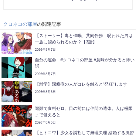
クロネコの部屋
の関連記事
【ストーリー】毒と催眠、共同任務！呪われた男は
一族に認められるのか？【3話】
2026年8月7日
自分の運命 #クロネコの部屋 #意味が分かると怖い
話
2026年8月7日
【雑学】潔癖症の人がコレを触ると"発狂"します
2026年8月6日
遭難で食料ゼロ、目の前には仲間の遺体。人は極限
まで飢えると...
2026年8月5日
【ヒトコワ】少女を誘拐して無理矢理 結婚する風習