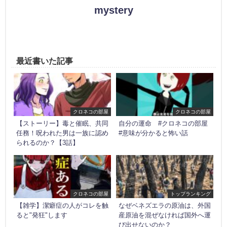
mystery
最近書いた記事
クロネコの部屋
クロネコの部屋
【ストーリー】毒と催眠、共同
自分の運命 #クロネコの部屋
任務！呪われた男は一族に認め
#意味が分かると怖い話
られるのか？【3話】
クロネコの部屋
トップランキング
【雑学】潔癖症の人がコレを触
なぜベネズエラの原油は、外国
ると"発狂"します
産原油を混ぜなければ国外へ運
び出せないのか？