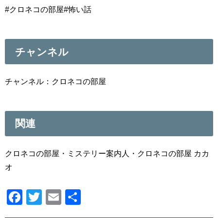
#クロネコの部屋#怖い話
チャンネル
チャンネル：クロネコの部屋
関連
クロネコの部屋・ミステリー案内人・クロネコの部屋 カカ
オ
F
T
E
共
a
wi
m
有