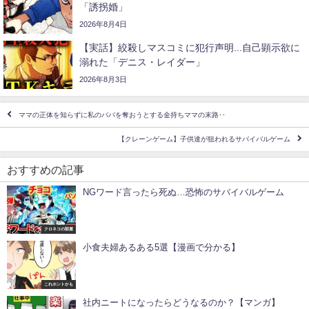
「誘拐婚」
2026年8月4日
【実話】絞殺しマスコミに犯行声明...自己顕示欲に
溺れた「デニス・レイダー」
2026年8月3日
ママの正体を知らずに私のパパを奪おうとする金持ちママの末路‥
【クレーンゲーム】子供達が狙われるサバイバルゲーム
おすすめの記事
NGワード言ったら死ぬ…恐怖のサバイバルゲーム
クロネコの部屋
小食夫婦あるある5選【漫画で分かる】
これホントかも
社内ニートになったらどうなるのか？【マンガ】