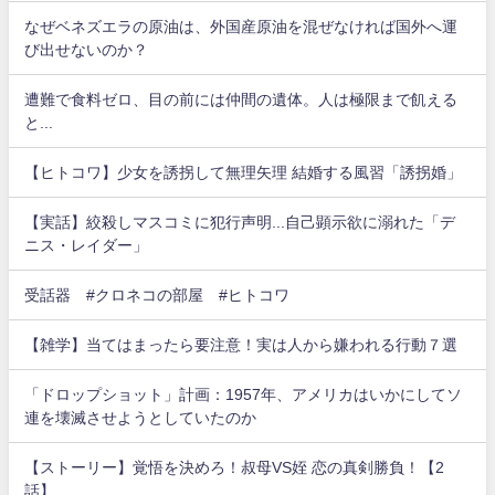
なぜベネズエラの原油は、外国産原油を混ぜなければ国外へ運
び出せないのか？
遭難で食料ゼロ、目の前には仲間の遺体。人は極限まで飢える
と...
【ヒトコワ】少女を誘拐して無理矢理 結婚する風習「誘拐婚」
【実話】絞殺しマスコミに犯行声明...自己顕示欲に溺れた「デ
ニス・レイダー」
受話器 #クロネコの部屋 #ヒトコワ
【雑学】当てはまったら要注意！実は人から嫌われる行動７選
「ドロップショット」計画：1957年、アメリカはいかにしてソ
連を壊滅させようとしていたのか
【ストーリー】覚悟を決めろ！叔母VS姪 恋の真剣勝負！【2
話】