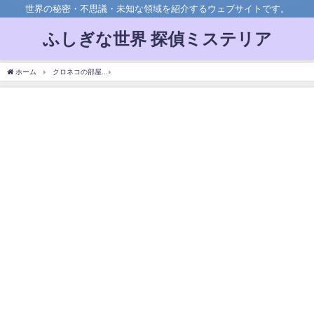
世界の秘密・不思議・未知な領域を紹介するウェブサイトです。
ふしぎな世界 探偵ミステリア
ホーム
クロネコの部屋
「戦争に反対だったのに…」闇に支配された母。死にゆく人