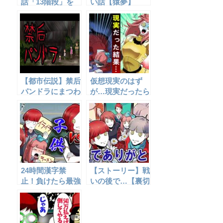
話「13階段」を
い話【猿夢】
アニメ風にしてみ
た。
【都市伝説】禁后
仮想現実のはず
パンドラにまつわ
が…現実だったら
る怖い話
どうなるのか‥
24時間漢字禁
【ストーリー】戦
止！負けたら最強
いの後で…【裏切
の母がボコボコに
り編⑦】
する罰ゲーム☆