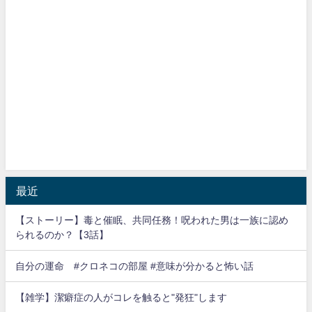
最近
【ストーリー】毒と催眠、共同任務！呪われた男は一族に認め
られるのか？【3話】
自分の運命 #クロネコの部屋 #意味が分かると怖い話
【雑学】潔癖症の人がコレを触ると"発狂"します