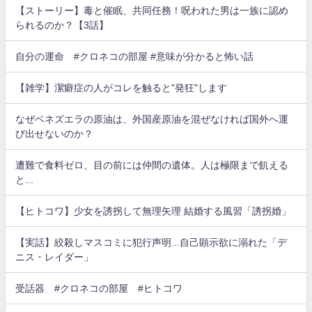
【ストーリー】毒と催眠、共同任務！呪われた男は一族に認め
られるのか？【3話】
自分の運命 #クロネコの部屋 #意味が分かると怖い話
【雑学】潔癖症の人がコレを触ると"発狂"します
なぜベネズエラの原油は、外国産原油を混ぜなければ国外へ運
び出せないのか？
遭難で食料ゼロ、目の前には仲間の遺体。人は極限まで飢える
と...
【ヒトコワ】少女を誘拐して無理矢理 結婚する風習「誘拐婚」
【実話】絞殺しマスコミに犯行声明...自己顕示欲に溺れた「デ
ニス・レイダー」
受話器 #クロネコの部屋 #ヒトコワ