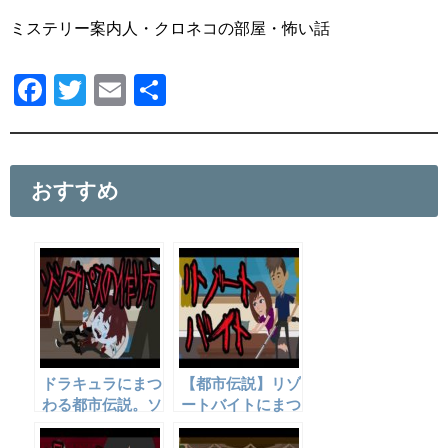
ミステリー案内人・クロネコの部屋・怖い話
F
T
E
共
a
wi
m
有
c
tt
ail
e
er
おすすめ
b
o
o
k
ドラキュラにまつ
【都市伝説】リゾ
わる都市伝説。ソ
ートバイトにまつ
シオパスを作るに
わる怖い話。
は？