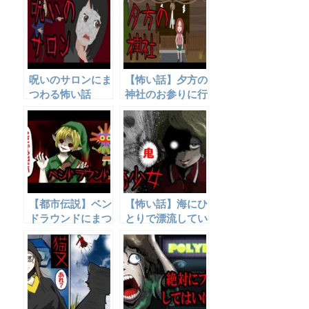
呪いのサロンにま
【怖い話】夕方の
つわる怖い話
神社のお参りに行
ってはいけな
い・・・
【都市伝説】ベン
【怖い話】海にひ
ドラウンドにまつ
とりで漂流してい
わる怖い話
た少女。50年後
に語られた事件の
真実