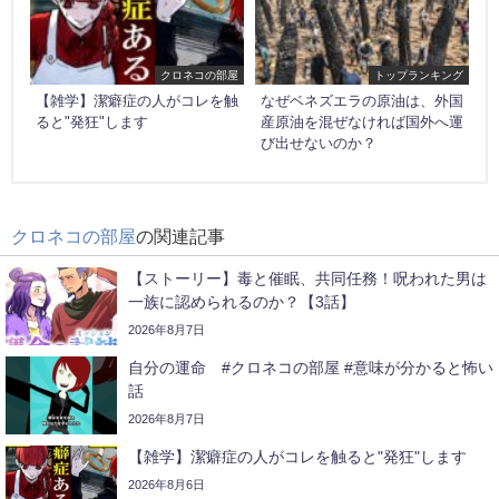
クロネコの部屋
トップランキング
【雑学】潔癖症の人がコレを触
なぜベネズエラの原油は、外国
ると"発狂"します
産原油を混ぜなければ国外へ運
び出せないのか？
クロネコの部屋
の関連記事
【ストーリー】毒と催眠、共同任務！呪われた男は
一族に認められるのか？【3話】
2026年8月7日
自分の運命 #クロネコの部屋 #意味が分かると怖い
話
2026年8月7日
【雑学】潔癖症の人がコレを触ると"発狂"します
2026年8月6日