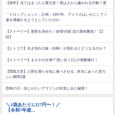
【雑学】当てはまったら要注意！実は人から嫌われる行動７選
「ドロップショット」計画：1957年、アメリカはいかにしてソ
連を壊滅させようとしていたのか
【ストーリー】覚悟を決めろ！叔母VS姪 恋の真剣勝負！【2
話】
【ヒトコワ】生き別れの妹（自称）が現れるとどうなるのか？
【ストーリー】まさかの分身!? 想い合う2人の覚醒修行！
【閲覧注意】人間を腐らせ虫に食べさせる...本当にあった恐ろ
しい拷問3選
恐怖の川：信じがたいアマゾンの狂気じみた秘密！