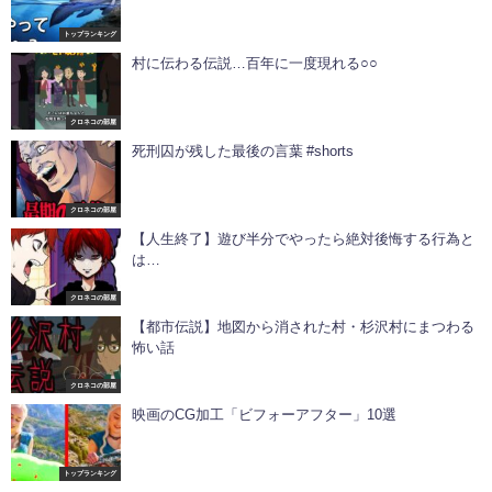
トップランキング
村に伝わる伝説…百年に一度現れる○○
クロネコの部屋
死刑囚が残した最後の言葉 #shorts
クロネコの部屋
【人生終了】遊び半分でやったら絶対後悔する行為と
は…
クロネコの部屋
【都市伝説】地図から消された村・杉沢村にまつわる
怖い話
クロネコの部屋
映画のCG加工「ビフォーアフター」10選
トップランキング