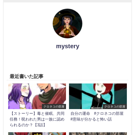
mystery
最近書いた記事
クロネコの部屋
クロネコの部屋
【ストーリー】毒と催眠、共同
自分の運命 #クロネコの部屋
任務！呪われた男は一族に認め
#意味が分かると怖い話
られるのか？【3話】