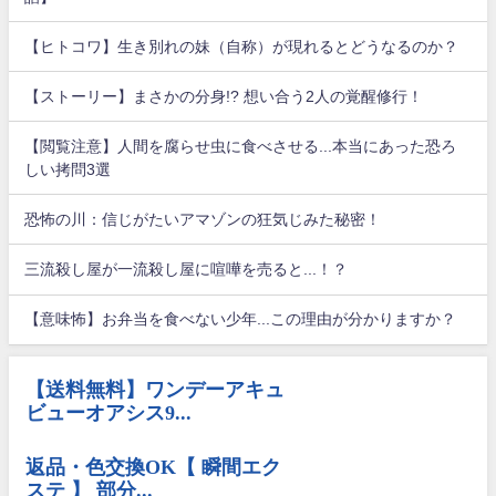
【ヒトコワ】生き別れの妹（自称）が現れるとどうなるのか？
【ストーリー】まさかの分身!? 想い合う2人の覚醒修行！
【閲覧注意】人間を腐らせ虫に食べさせる...本当にあった恐ろ
しい拷問3選
恐怖の川：信じがたいアマゾンの狂気じみた秘密！
三流殺し屋が一流殺し屋に喧嘩を売ると...！？
【意味怖】お弁当を食べない少年...この理由が分かりますか？