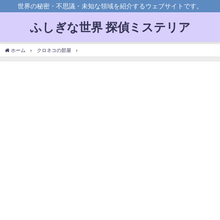
世界の秘密・不思議・未知な領域を紹介するウェブサイトです。
ふしぎな世界 探偵ミステリア
ホーム
クロネコの部屋
【怖い話】首のない四体の地蔵…謎を探ると恐ろしい過去が