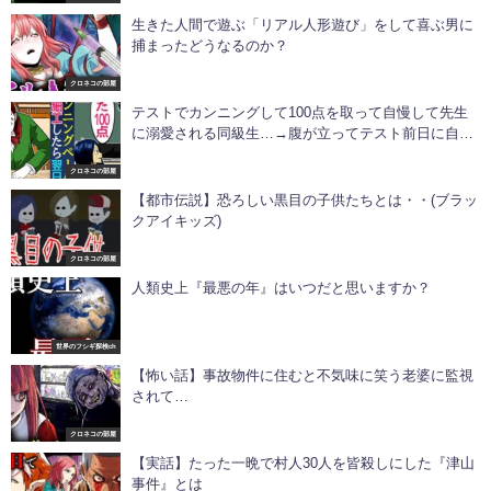
生きた人間で遊ぶ「リアル人形遊び」をして喜ぶ男に
捕まったどうなるのか？
クロネコの部屋
テストでカンニングして100点を取って自慢して先生
に溺愛される同級生…→腹が立ってテスト前日に自作
のテストのカンニングペーパーとすり替えたら悲鳴が
クロネコの部屋
ｗ
【都市伝説】恐ろしい黒目の子供たちとは・・(ブラッ
クアイキッズ)
クロネコの部屋
人類史上『最悪の年』はいつだと思いますか？
世界のフシギ探検ch
【怖い話】事故物件に住むと不気味に笑う老婆に監視
されて…
クロネコの部屋
【実話】たった一晩で村人30人を皆殺しにした『津山
事件』とは