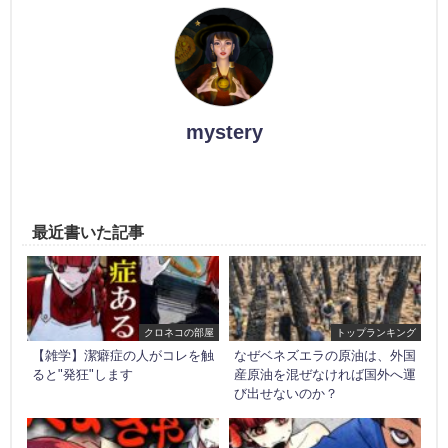
mystery
最近書いた記事
クロネコの部屋
トップランキング
【雑学】潔癖症の人がコレを触
なぜベネズエラの原油は、外国
ると"発狂"します
産原油を混ぜなければ国外へ運
び出せないのか？