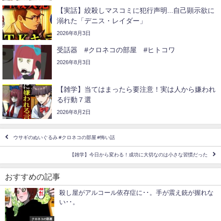
【実話】絞殺しマスコミに犯行声明...自己顕示欲に
溺れた「デニス・レイダー」
2026年8月3日
受話器 #クロネコの部屋 #ヒトコワ
2026年8月3日
【雑学】当てはまったら要注意！実は人から嫌われ
る行動７選
2026年8月2日
ウサギのぬいぐるみ #クロネコの部屋 #怖い話
【雑学】今日から変わる！成功に大切なのは小さな習慣だった
おすすめの記事
殺し屋がアルコール依存症に･･。手が震え銃が握れな
い･･。
クロネコの部屋