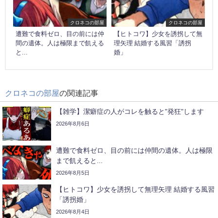
クロネコの部屋
クロネコの部屋
遭難で食料ゼロ、目の前には仲
【ヒトコワ】少女を誘拐して無
間の遺体。人は極限まで飢える
理矢理 結婚する風習「誘拐
と...
婚」
クロネコの部屋
の関連記事
【雑学】潔癖症の人がコレを触ると"発狂"します
2026年8月6日
遭難で食料ゼロ、目の前には仲間の遺体。人は極限
まで飢えると...
2026年8月5日
【ヒトコワ】少女を誘拐して無理矢理 結婚する風習
「誘拐婚」
2026年8月4日