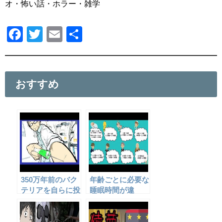
オ・怖い話・ホラー・雑学
F
T
E
共
a
wi
m
有
c
tt
ail
e
er
おすすめ
b
o
o
k
350万年前のバク
年齢ごとに必要な
テリアを自らに投
睡眠時間が違
与した結果、とん
う？！
でもない事に・・