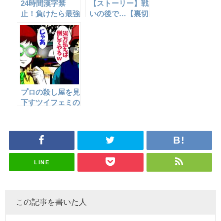
24時間漢字禁
【ストーリー】戦
止！負けたら最強
いの後で…【裏切
の母がボコボコに
り編⑦】
する罰ゲーム☆
プロの殺し屋を見
下すツイフェミの
末路…→逃げ場を
失った末に…
LINE
この記事を書いた人