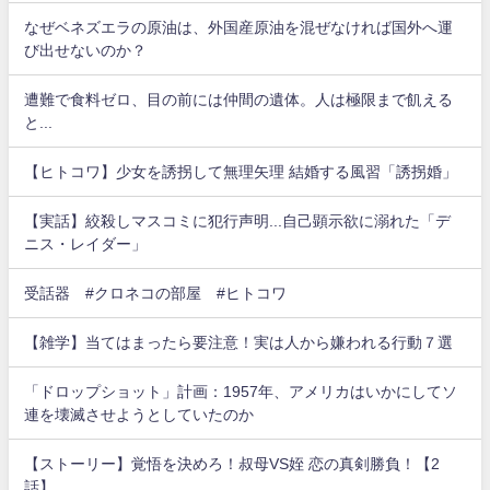
なぜベネズエラの原油は、外国産原油を混ぜなければ国外へ運
び出せないのか？
遭難で食料ゼロ、目の前には仲間の遺体。人は極限まで飢える
と...
【ヒトコワ】少女を誘拐して無理矢理 結婚する風習「誘拐婚」
【実話】絞殺しマスコミに犯行声明...自己顕示欲に溺れた「デ
ニス・レイダー」
受話器 #クロネコの部屋 #ヒトコワ
【雑学】当てはまったら要注意！実は人から嫌われる行動７選
「ドロップショット」計画：1957年、アメリカはいかにしてソ
連を壊滅させようとしていたのか
【ストーリー】覚悟を決めろ！叔母VS姪 恋の真剣勝負！【2
話】