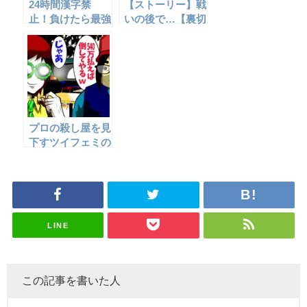
24時間漢字禁
【ストーリー】戦
止！負けたら最強
いの後で…【裏切
の母がボコボコに
り編⑦】
する罰ゲーム☆
プロの殺し屋を見
下すツイフェミの
末路…→逃げ場を
失った末に…
LINE
この記事を書いた人