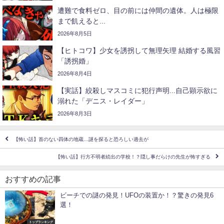
遭難で食料ゼロ、目の前には仲間の遺体。人は極限
まで飢えると...
2026年8月5日
【ヒトコワ】少女を誘拐して無理矢理 結婚する風習
「誘拐婚」
2026年8月4日
【実話】絞殺しマスコミに犯行声明...自己顕示欲に
溺れた「デニス・レイダー」
2026年8月3日
【怖い話】首のない四体の地蔵…謎を探ると恐ろしい過去が
【怖い話】行方不明者続出の学校！？隠し事だらけの先生が怖すぎる
おすすめの記事
ビーチでの謎の発見！UFOの装置か！？驚きの発見6
選！
トップランキング