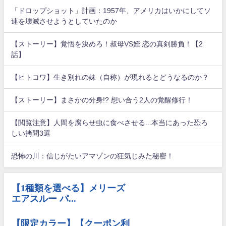
「ドロップショット」計画：1957年、アメリカはいかにしてソ
連を壊滅させようとしていたのか
【ストーリー】覚悟を決めろ！叔母VS姪 恋の真剣勝負！【2
話】
【ヒトコワ】生き別れの妹（自称）が現れるとどうなるのか？
【ストーリー】まさかの分身!? 想い合う2人の覚醒修行！
【閲覧注意】人間を腐らせ虫に食べさせる...本当にあった恐ろ
しい拷問3選
恐怖の川：信じがたいアマゾンの狂気じみた秘密！