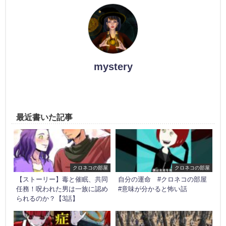
mystery
最近書いた記事
クロネコの部屋
クロネコの部屋
【ストーリー】毒と催眠、共同
自分の運命 #クロネコの部屋
任務！呪われた男は一族に認め
#意味が分かると怖い話
られるのか？【3話】