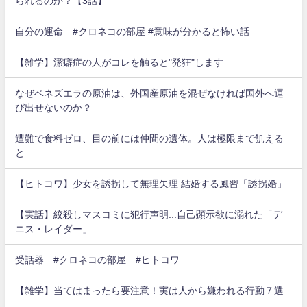
られるのか？【3話】
自分の運命 #クロネコの部屋 #意味が分かると怖い話
【雑学】潔癖症の人がコレを触ると"発狂"します
なぜベネズエラの原油は、外国産原油を混ぜなければ国外へ運
び出せないのか？
遭難で食料ゼロ、目の前には仲間の遺体。人は極限まで飢える
と...
【ヒトコワ】少女を誘拐して無理矢理 結婚する風習「誘拐婚」
【実話】絞殺しマスコミに犯行声明...自己顕示欲に溺れた「デ
ニス・レイダー」
受話器 #クロネコの部屋 #ヒトコワ
【雑学】当てはまったら要注意！実は人から嫌われる行動７選