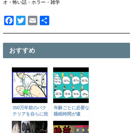
オ・怖い話・ホラー・雑学
F
T
E
共
a
wi
m
有
c
tt
ail
e
er
おすすめ
b
o
o
k
350万年前のバク
年齢ごとに必要な
テリアを自らに投
睡眠時間が違
与した結果、とん
う？！
でもない事に・・