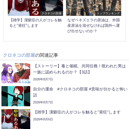
クロネコの部屋
トップランキング
【雑学】潔癖症の人がコレを触
なぜベネズエラの原油は、外国
ると"発狂"します
産原油を混ぜなければ国外へ運
び出せないのか？
クロネコの部屋
の関連記事
【ストーリー】毒と催眠、共同任務！呪われた男は
一族に認められるのか？【3話】
2026年8月7日
自分の運命 #クロネコの部屋 #意味が分かると怖い
話
2026年8月7日
【雑学】潔癖症の人がコレを触ると"発狂"します
2026年8月6日