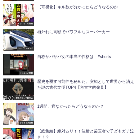
【可視化】キル数が分かったらどうなるのか
クロネコの部屋
桁外れに高額でパワフルなスーパーカー
トップランキング
自称サバサバ女の本当の性格は…#shorts
クロネコの部屋
歴史を覆す可能性を秘めた、突如として世界から消え
た謎の古代文明TOP4【考古学的発見】
世界のフシギ探検ch
1週間、寝なかったらどうなるのか？
クロネコの部屋
【総集編】絶対ムリ！！注射と歯医者で子どもガチ泣
き！？