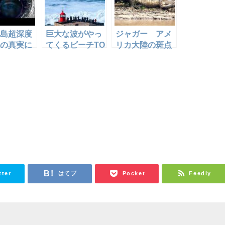
島超深度
巨大な波がやっ
ジャガー アメ
の真実に
てくるビーチTO
リカ大陸の斑点
P7
模様の支配者!
ジャガーvsカイ
マン、カピバ
ラ、そしてカワ
ウソ!
tter
はてブ
Pocket
Feedly