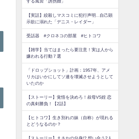
する風習「誘拐婚」
【実話】絞殺しマスコミに犯行声明...自己顕
示欲に溺れた「デニス・レイダー」
受話器 #クロネコの部屋 #ヒトコワ
【雑学】当てはまったら要注意！実は人から
嫌われる行動７選
「ドロップショット」計画：1957年、アメ
リカはいかにしてソ連を壊滅させようとして
いたのか
【ストーリー】覚悟を決めろ！叔母VS姪 恋
の真剣勝負！【2話】
【ヒトコワ】生き別れの妹（自称）が現れる
とどうなるのか？
【ストーリー】まさかの分身!? 想い合う2人