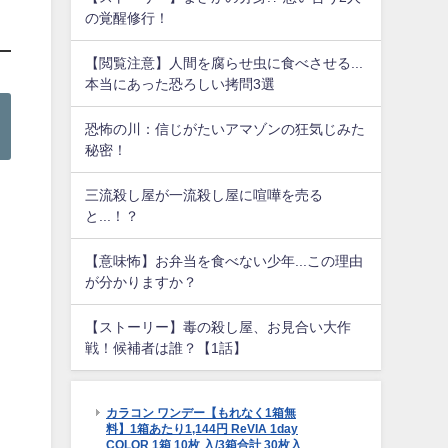
の覚醒修行！
【閲覧注意】人間を腐らせ虫に食べさせる...
本当にあった恐ろしい拷問3選
恐怖の川：信じがたいアマゾンの狂気じみた
秘密！
三流殺し屋が一流殺し屋に喧嘩を売る
と...！？
【意味怖】お弁当を食べない少年...この理由
が分かりますか？
【ストーリー】毒の殺し屋、お見合い大作
戦！候補者は誰？【1話】