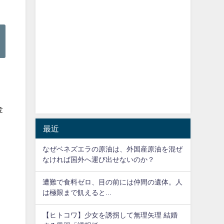
金
最近
なぜベネズエラの原油は、外国産原油を混ぜ
なければ国外へ運び出せないのか？
遭難で食料ゼロ、目の前には仲間の遺体。人
は極限まで飢えると...
【ヒトコワ】少女を誘拐して無理矢理 結婚