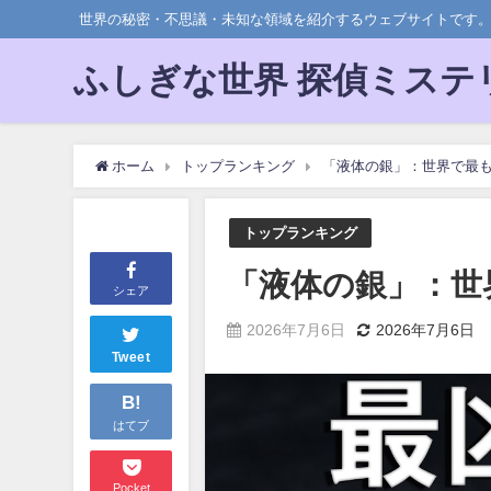
世界の秘密・不思議・未知な領域を紹介するウェブサイトです
ふしぎな世界 探偵ミステ
ホーム
トップランキング
「液体の銀」：世界で最
トップランキング
「液体の銀」：世
シェア
2026年7月6日
2026年7月6日
Tweet
B!
はてブ
Pocket