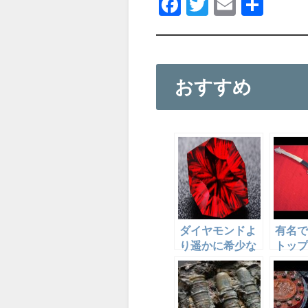
F
T
E
共
a
wi
m
有
c
tt
ail
e
er
おすすめ
b
o
o
k
ダイヤモンドよ
有名で
り遥かに希少な
トップ
11の宝石
歴史（
1）