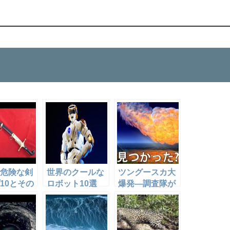
危険な剣
世界のクールな
ツングースカ大
10とその
ロボット10選
爆発―調査隊が
パート
隕石落下地点で
発見したものと
は？！