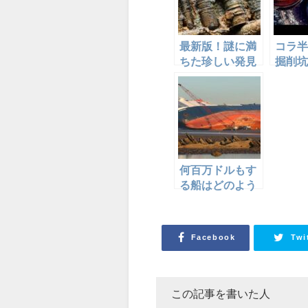
最新版！謎に満
コラ半
ちた珍しい発見
掘削坑
集!
迫る！
何百万ドルもす
る船はどのよう
にして解体され
るのか！？驚き
の船舶解体！
Facebook
Twi
この記事を書いた人