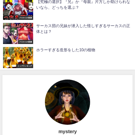
【究極の選択】『兄』か『母親』片方しか助けられな
いなら、どっちを選ぶ？
クロネコの部屋
サーカス団の兄妹が潜入した怪しすぎるサーカスの正
体とは？
クロネコの部屋
ホラーすぎる造形をした10の植物
トップランキング
mystery