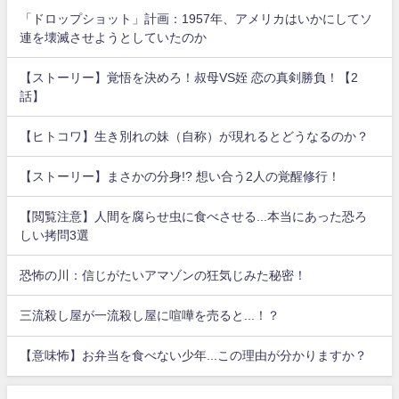
「ドロップショット」計画：1957年、アメリカはいかにしてソ
連を壊滅させようとしていたのか
【ストーリー】覚悟を決めろ！叔母VS姪 恋の真剣勝負！【2
話】
【ヒトコワ】生き別れの妹（自称）が現れるとどうなるのか？
【ストーリー】まさかの分身!? 想い合う2人の覚醒修行！
【閲覧注意】人間を腐らせ虫に食べさせる...本当にあった恐ろ
しい拷問3選
恐怖の川：信じがたいアマゾンの狂気じみた秘密！
三流殺し屋が一流殺し屋に喧嘩を売ると...！？
【意味怖】お弁当を食べない少年...この理由が分かりますか？