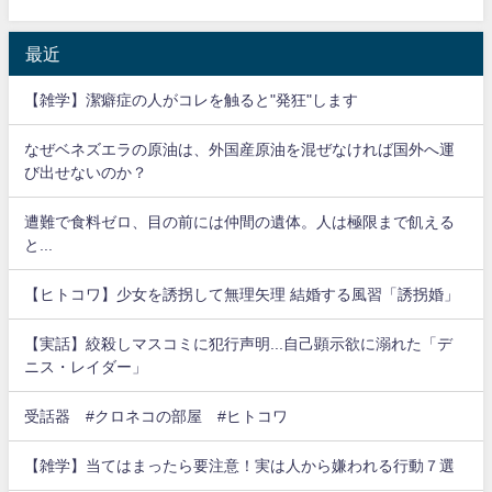
最近
【雑学】潔癖症の人がコレを触ると"発狂"します
なぜベネズエラの原油は、外国産原油を混ぜなければ国外へ運
び出せないのか？
遭難で食料ゼロ、目の前には仲間の遺体。人は極限まで飢える
と...
【ヒトコワ】少女を誘拐して無理矢理 結婚する風習「誘拐婚」
【実話】絞殺しマスコミに犯行声明...自己顕示欲に溺れた「デ
ニス・レイダー」
受話器 #クロネコの部屋 #ヒトコワ
【雑学】当てはまったら要注意！実は人から嫌われる行動７選