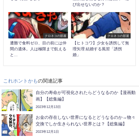
び出せないのか？
クロネコの部屋
クロネコの部屋
遭難で食料ゼロ、目の前には仲
【ヒトコワ】少女を誘拐して無
間の遺体。人は極限まで飢える
理矢理 結婚する風習「誘拐
と...
婚」
これホントかも
の関連記事
自分の寿命が可視化されたらどうなるのか【漫画動
画】【総集編】
2023年12月13日
お金の存在しない世界になるとどうなるのか→物々
交換でしか生きられない世界とは？【総集編】
2023年12月1日