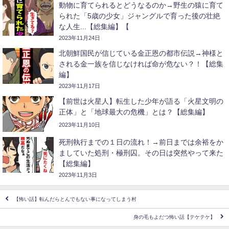
動物に育てられるとどうなるのか→野生の猿に育て
られた「5歳の少女」ジャングルで育った後の壮絶
な人生...【総集編】【
2023年11月24日
北朝鮮国民が信じている金正恩の都市伝説→神様と
される金一族を信じなければ命が危ない？！【総集
編】
2023年11月17日
【前世は火星人】転生した少年が語る「火星文明の
正体」と「地球最大の危機」とは？【総集編】
2023年11月10日
死刑執行までの１日の流れ！→前日までは余裕をか
ましていた処刑・極刑囚。その日は突然やって来た
【総集編】
2023年11月3日
【怖い話】転んだらとんでもない事になってしまう村
身の毛もよだつ怖い話【テケテケ】