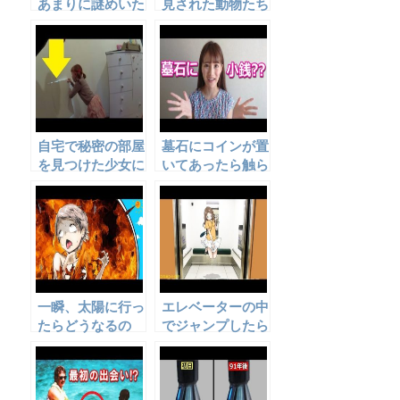
あまりに謎めいた
見された動物たち
物・メッセージ5
７選
選
自宅で秘密の部屋
墓石にコインが置
を見つけた少女に
いてあったら触ら
さらなるサプライ
ないで！
ズが…
一瞬、太陽に行っ
エレベーターの中
たらどうなるの
でジャンプしたら
か…
どうなるのか