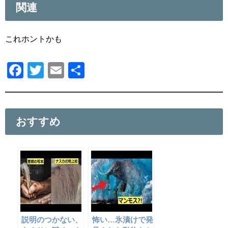
関連
これホントかも
F
T
E
共
a
wi
m
有
c
tt
ail
e
er
おすすめ
b
o
o
k
説明のつかない、
怖い…氷漬けで発