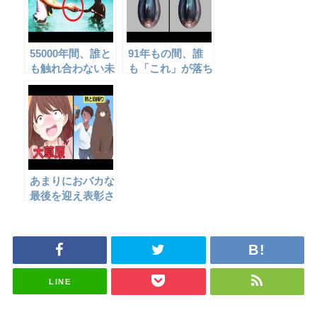
55000年間、誰と
91年もの間、誰
も触れ合わない未
も「これ」が落ち
開の地・北センチ
る瞬間を見たこと
ネル島！！
がない！？【ピッ
チドロップ実験】
あまりにおバカな
最後を迎え表彰さ
れた人
LINE