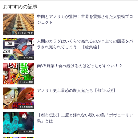
おすすめの記事
中国とアメリカが驚愕！世界を震撼させた大規模プロ
ジェクト
トップランキング
人間のカラダはいくらで売れるのか？全ての臓器をバ
ラされ売られてしまう…【総集編】
クロネコの部屋
肉VS野菜！食べ続けるのはどっちがキツい！？
クロネコの部屋
アメリカ史上最恐の殺人鬼たち【都市伝説】
クロネコの部屋
【都市伝説】二度と帰れない呪いの島「ポヴェーリア
島」とは
クロネコの部屋