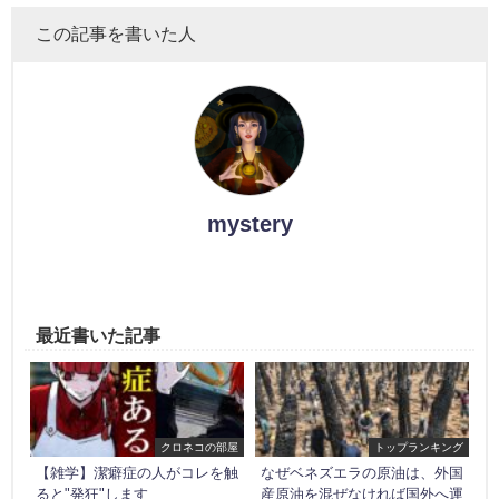
この記事を書いた人
mystery
最近書いた記事
クロネコの部屋
トップランキング
【雑学】潔癖症の人がコレを触
なぜベネズエラの原油は、外国
ると"発狂"します
産原油を混ぜなければ国外へ運