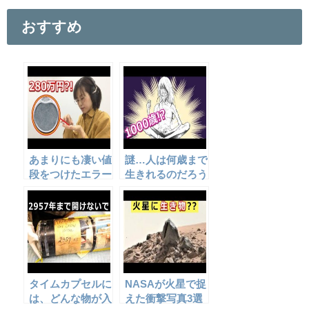
c
tt
ail
e
er
おすすめ
b
o
o
k
あまりにも凄い値
謎…人は何歳まで
段をつけたエラー
生きれるのだろう
コイン。
か
タイムカプセルに
NASAが火星で捉
は、どんな物が入
えた衝撃写真3選