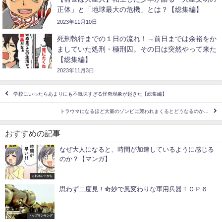
正体」と「地球最大の危機」とは？【総集編】
2023年11月10日
死刑執行までの１日の流れ！→前日までは余裕をか
ましていた処刑・極刑囚。その日は突然やって来た
【総集編】
2023年11月3日
学校にいったらあまりにも不気味すぎる怪奇現象が起きた【総集編】
トラウマになるほど大量のゾンビに襲われまくるとどうなるのか…
おすすめの記事
なぜ大人になると、時間が加速しているように感じる
のか？【マンガ】
これホントかも
思わず二度見！奇妙で風変わりな軍用兵器ＴＯＰ６
トップランキング