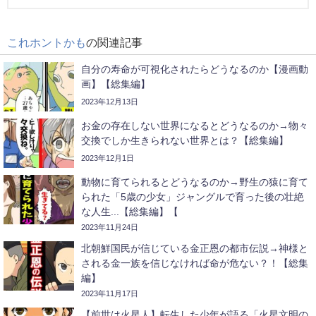
これホントかも
の関連記事
自分の寿命が可視化されたらどうなるのか【漫画動
画】【総集編】
2023年12月13日
お金の存在しない世界になるとどうなるのか→物々
交換でしか生きられない世界とは？【総集編】
2023年12月1日
動物に育てられるとどうなるのか→野生の猿に育て
られた「5歳の少女」ジャングルで育った後の壮絶
な人生...【総集編】【
2023年11月24日
北朝鮮国民が信じている金正恩の都市伝説→神様と
される金一族を信じなければ命が危ない？！【総集
編】
2023年11月17日
【前世は火星人】転生した少年が語る「火星文明の