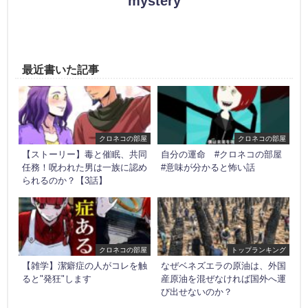
mystery
最近書いた記事
クロネコの部屋
クロネコの部屋
【ストーリー】毒と催眠、共同
自分の運命 #クロネコの部屋
任務！呪われた男は一族に認め
#意味が分かると怖い話
られるのか？【3話】
クロネコの部屋
トップランキング
【雑学】潔癖症の人がコレを触
なぜベネズエラの原油は、外国
ると"発狂"します
産原油を混ぜなければ国外へ運
び出せないのか？