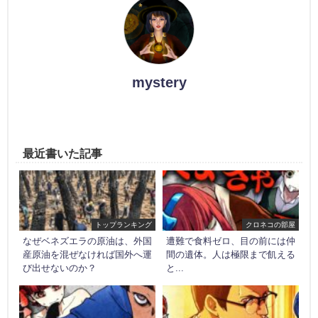
mystery
最近書いた記事
トップランキング
クロネコの部屋
なぜベネズエラの原油は、外国
遭難で食料ゼロ、目の前には仲
産原油を混ぜなければ国外へ運
間の遺体。人は極限まで飢える
び出せないのか？
と...