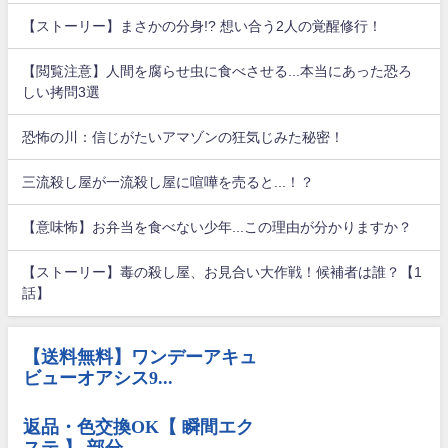
【ストーリー】まさかの分身!? 想い合う2人の覚醒修行！
【閲覧注意】人間を腐らせ虫に食べさせる...本当にあった恐ろ
しい拷問3選
恐怖の川：信じがたいアマゾンの狂気じみた秘密！
三流殺し屋が一流殺し屋に喧嘩を売ると...！？
【意味怖】お弁当を食べない少年...この理由が分かりますか？
【ストーリー】毒の殺し屋、お見合い大作戦！候補者は誰？【1
話】