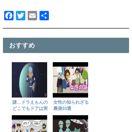
F
T
E
共
a
wi
m
有
c
tt
ail
e
er
おすすめ
b
o
o
k
謎…ドラえもんの
女性の知られざる
どこでもドアは実
裏側10選
現するのか！？