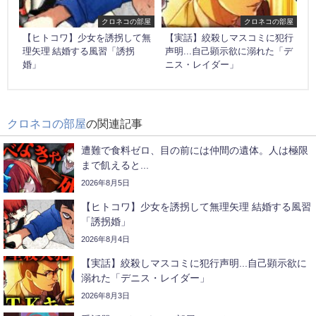
クロネコの部屋
クロネコの部屋
【ヒトコワ】少女を誘拐して無
【実話】絞殺しマスコミに犯行
理矢理 結婚する風習「誘拐
声明...自己顕示欲に溺れた「デ
婚」
ニス・レイダー」
クロネコの部屋
の関連記事
遭難で食料ゼロ、目の前には仲間の遺体。人は極限
まで飢えると...
2026年8月5日
【ヒトコワ】少女を誘拐して無理矢理 結婚する風習
「誘拐婚」
2026年8月4日
【実話】絞殺しマスコミに犯行声明...自己顕示欲に
溺れた「デニス・レイダー」
2026年8月3日