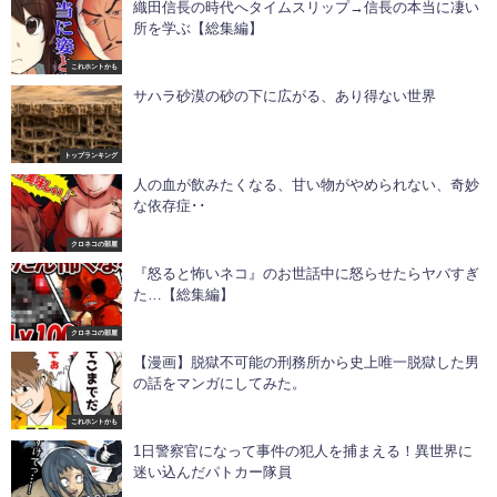
織田信長の時代へタイムスリップ→信長の本当に凄い
所を学ぶ【総集編】
これホントかも
サハラ砂漠の砂の下に広がる、あり得ない世界
トップランキング
人の血が飲みたくなる、甘い物がやめられない、奇妙
な依存症･･
クロネコの部屋
『怒ると怖いネコ』のお世話中に怒らせたらヤバすぎ
た…【総集編】
クロネコの部屋
【漫画】脱獄不可能の刑務所から史上唯一脱獄した男
の話をマンガにしてみた。
これホントかも
1日警察官になって事件の犯人を捕まえる！異世界に
迷い込んだパトカー隊員