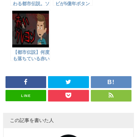
わる都市伝説。ソ
ビが5億年ボタン
シオパスを作るに
を押すとどうなる
は？
のか？
【都市伝説】何度
も落ちている赤い
クレヨンの秘
密・・・(怖い話)
LINE
この記事を書いた人