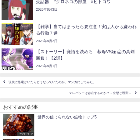
受話器 #クロネコの部屋 #ヒトコワ
2026年8月3日
【雑学】当てはまったら要注意！実は人から嫌われ
る行動７選
2026年8月2日
【ストーリー】覚悟を決めろ！叔母VS姪 恋の真剣
勝負！【2話】
2026年8月1日
現代に恐竜がいたらどうなっていたのか。マンガにしてみた。
テレパシーは存在するのか？－空想と現実－
おすすめの記事
世界の信じられない鉱物トップ5
トップランキング