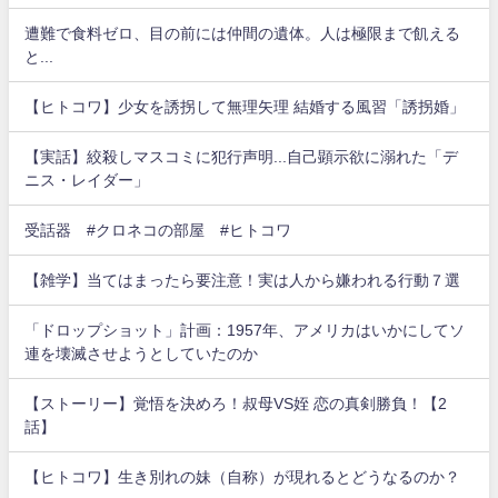
遭難で食料ゼロ、目の前には仲間の遺体。人は極限まで飢える
と...
【ヒトコワ】少女を誘拐して無理矢理 結婚する風習「誘拐婚」
【実話】絞殺しマスコミに犯行声明...自己顕示欲に溺れた「デ
ニス・レイダー」
受話器 #クロネコの部屋 #ヒトコワ
【雑学】当てはまったら要注意！実は人から嫌われる行動７選
「ドロップショット」計画：1957年、アメリカはいかにしてソ
連を壊滅させようとしていたのか
【ストーリー】覚悟を決めろ！叔母VS姪 恋の真剣勝負！【2
話】
【ヒトコワ】生き別れの妹（自称）が現れるとどうなるのか？