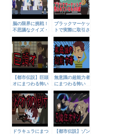
脳の限界に挑戦！
ブラックマーケッ
不思議なクイズ・
トで実際に取引さ
なぞなぞ6問
れている物6選
【都市伝説】巨頭
無意識の超能力者
オにまつわる怖い
にまつわる怖い
話
話。
ドラキュラにまつ
【都市伝説】ゾン