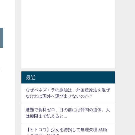
が
最近
…
なぜベネズエラの原油は、外国産原油を混ぜ
なければ国外へ運び出せないのか？
遭難で食料ゼロ、目の前には仲間の遺体。人
は極限まで飢えると...
【ヒトコワ】少女を誘拐して無理矢理 結婚