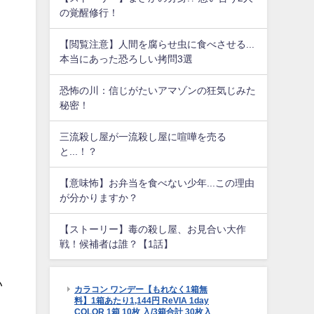
の覚醒修行！
【閲覧注意】人間を腐らせ虫に食べさせる...
本当にあった恐ろしい拷問3選
恐怖の川：信じがたいアマゾンの狂気じみた
秘密！
三流殺し屋が一流殺し屋に喧嘩を売る
と...！？
【意味怖】お弁当を食べない少年...この理由
が分かりますか？
【ストーリー】毒の殺し屋、お見合い大作
戦！候補者は誰？【1話】
い