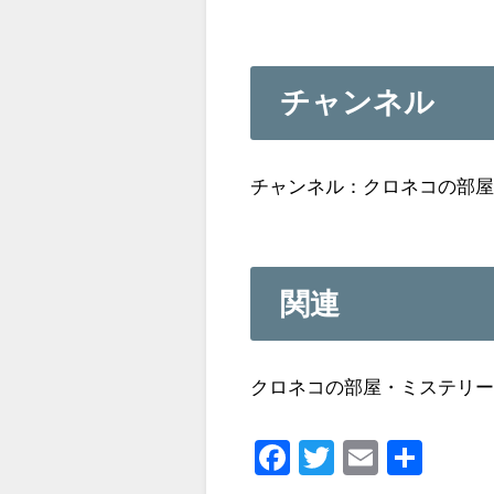
チャンネル
チャンネル：クロネコの部
関連
クロネコの部屋・ミステリー
F
T
E
共
a
wi
m
有