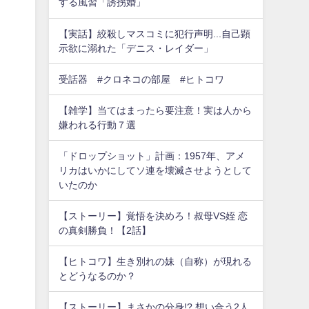
する風習「誘拐婚」
【実話】絞殺しマスコミに犯行声明...自己顕
示欲に溺れた「デニス・レイダー」
受話器 #クロネコの部屋 #ヒトコワ
【雑学】当てはまったら要注意！実は人から
嫌われる行動７選
「ドロップショット」計画：1957年、アメ
リカはいかにしてソ連を壊滅させようとして
いたのか
【ストーリー】覚悟を決めろ！叔母VS姪 恋
の真剣勝負！【2話】
【ヒトコワ】生き別れの妹（自称）が現れる
とどうなるのか？
【ストーリー】まさかの分身!? 想い合う2人