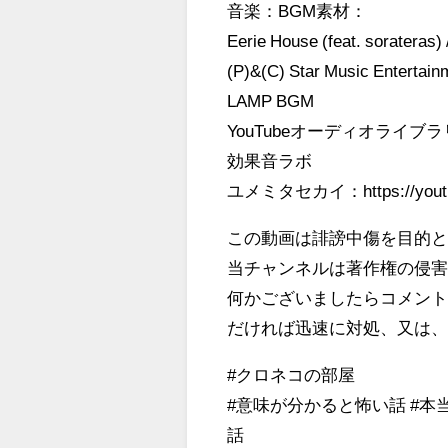
音楽：BGM素材：
Eerie House (feat. soratera
(P)&(C) Star Music Entertain
LAMP BGM
YouTubeオーディオライブラ
効果音ラボ
ユメミタセカイ：https://youtu.b
この動画は誹謗中傷を目的
当チャンネルは著作権の侵
何かございましたらコメン
だければ迅速に対処、又は
#クロネコの部屋
#意味が分かると怖い話 #本
話