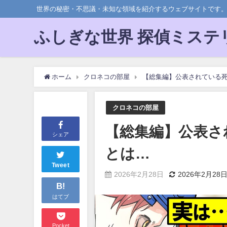
世界の秘密・不思議・未知な領域を紹介するウェブサイトです
ふしぎな世界 探偵ミステ
ホーム
クロネコの部屋
【総集編】公表されている
クロネコの部屋
【総集編】公表さ
シェア
とは…
Tweet
2026年2月28日
2026年2月28
B!
はてブ
Pocket