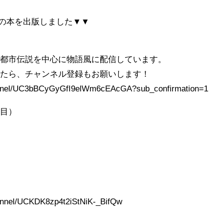
冊目の本を出版しました▼▼
や都市伝説を中心に物語風に配信しています。
れたら、チャンネル登録もお願いします！
annel/UC3bBCyGyGfI9elWm6cEAcGA?sub_confirmation=1
冊目）
！
annel/UCKDK8zp4t2iStNiK-_BifQw