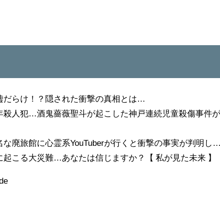
は嘘だらけ！？隠された衝撃の真相とは…
の少年殺人犯…酒鬼薔薇聖斗が起こした神戸連続児童殺傷事件
名な廃旅館に心霊系YouTuberが行くと衝撃の事実が判明し
5年7月に起こる大災難…あなたは信じますか？【 私が見た未来 】
de
★