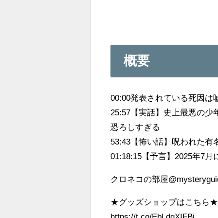
概要
00:00発表されている死因
25:57【実話】史上最悪
恐ろしすぎる
53:43【怖い話】呪われた有
01:18:15【予言】202
クロネコの部屋@mysterygui
★グッズショップはこちら
https://t.co/EbLdqXIFBj