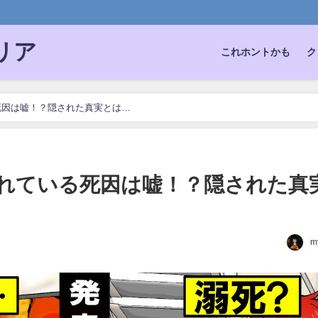
。
リア
これホントかも
ク
死因は嘘！？隠された真実とは…
れている死因は嘘！？隠された真
m
日