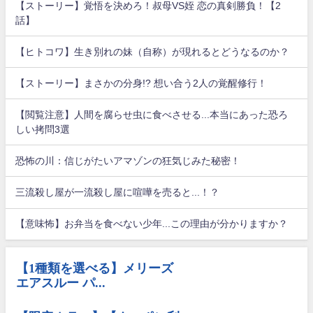
【ストーリー】覚悟を決めろ！叔母VS姪 恋の真剣勝負！【2
話】
【ヒトコワ】生き別れの妹（自称）が現れるとどうなるのか？
【ストーリー】まさかの分身!? 想い合う2人の覚醒修行！
【閲覧注意】人間を腐らせ虫に食べさせる...本当にあった恐ろ
しい拷問3選
恐怖の川：信じがたいアマゾンの狂気じみた秘密！
三流殺し屋が一流殺し屋に喧嘩を売ると...！？
【意味怖】お弁当を食べない少年...この理由が分かりますか？