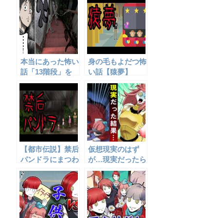
でもない事に・・
本当にあった怖い
身の毛もよだつ怖
話「13階段」を
い話【猿夢】
アニメ風にしてみ
た。
【都市伝説】禁后
仮想現実のはず
パンドラにまつわ
が…現実だったら
る怖い話
どうなるのか‥