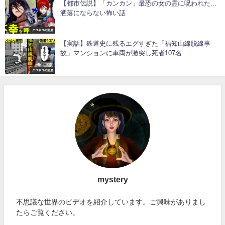
【都市伝説】「カンカン」最恐の女の霊に呪われた...
洒落にならない怖い話
クロネコの部屋
【実話】鉄道史に残るエグすぎた「福知山線脱線事
故」マンションに車両が激突し死者107名…
クロネコの部屋
mystery
不思議な世界のビデオを紹介しています。ご興味がありまし
たらご覧ください。