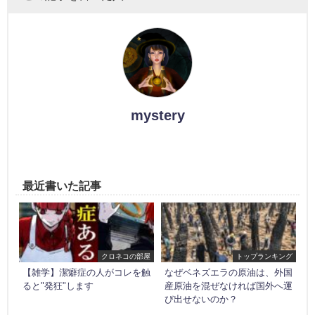
mystery
最近書いた記事
クロネコの部屋
トップランキング
【雑学】潔癖症の人がコレを触
なぜベネズエラの原油は、外国
ると"発狂"します
産原油を混ぜなければ国外へ運
び出せないのか？