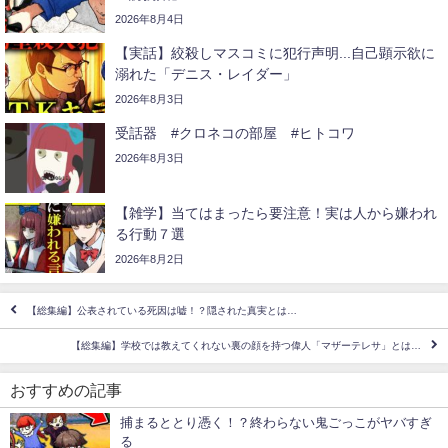
2026年8月4日
【実話】絞殺しマスコミに犯行声明...自己顕示欲に
溺れた「デニス・レイダー」
2026年8月3日
受話器 #クロネコの部屋 #ヒトコワ
2026年8月3日
【雑学】当てはまったら要注意！実は人から嫌われ
る行動７選
2026年8月2日
【総集編】公表されている死因は嘘！？隠された真実とは…
【総集編】学校では教えてくれない裏の顔を持つ偉人「マザーテレサ」とは…
おすすめの記事
捕まるととり憑く！？終わらない鬼ごっこがヤバすぎ
る