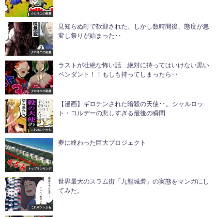
クロネコの部屋
見知らぬ町で歓迎された。しかし数時間後、態度が急
変し祭りが始まった･･
クロネコの部屋
ラストが壮絶な怖い話…絶対に持ってはいけない黒い
ペンダント！！もしも持ってしまったら･･
クロネコの部屋
【漫画】ギロチンされた暗殺の天使･･。シャルロッ
ト・コルデーの悲しすぎる最後の瞬間
これホントかも
夢に終わった巨大プロジェクト
トップランキング
世界最大のスラム街「九龍城砦」の実態をマンガにし
てみた。
これホントかも