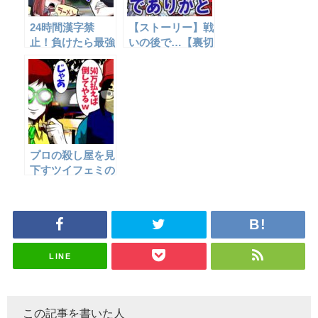
24時間漢字禁
【ストーリー】戦
止！負けたら最強
いの後で…【裏切
の母がボコボコに
り編⑦】
する罰ゲーム☆
プロの殺し屋を見
下すツイフェミの
末路…→逃げ場を
失った末に…
LINE
この記事を書いた人