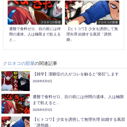
クロネコの部屋
クロネコの部屋
遭難で食料ゼロ、目の前には仲
【ヒトコワ】少女を誘拐して無
間の遺体。人は極限まで飢える
理矢理 結婚する風習「誘拐
と...
婚」
クロネコの部屋
の関連記事
【雑学】潔癖症の人がコレを触ると"発狂"します
2026年8月6日
遭難で食料ゼロ、目の前には仲間の遺体。人は極限
まで飢えると...
2026年8月5日
【ヒトコワ】少女を誘拐して無理矢理 結婚する風習
「誘拐婚」