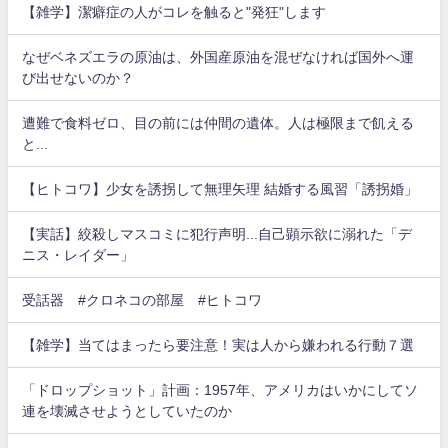
【雑学】潔癖症の人がコレを触ると"発狂"します
なぜベネズエラの原油は、外国産原油を混ぜなければ国外へ運
び出せないのか？
遭難で食料ゼロ、目の前には仲間の遺体。人は極限まで飢える
と...
【ヒトコワ】少女を誘拐して無理矢理 結婚する風習「誘拐婚」
【実話】絞殺しマスコミに犯行声明...自己顕示欲に溺れた「デ
ニス・レイダー」
受話器 #クロネコの部屋 #ヒトコワ
【雑学】当てはまったら要注意！実は人から嫌われる行動７選
「ドロップショット」計画：1957年、アメリカはいかにしてソ
連を壊滅させようとしていたのか