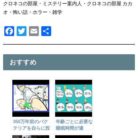
クロネコの部屋・ミステリー案内人・クロネコの部屋 カカ
オ・怖い話・ホラー・雑学
F
T
E
共
a
wi
m
有
c
tt
ail
e
er
おすすめ
b
o
o
k
350万年前のバク
年齢ごとに必要な
テリアを自らに投
睡眠時間が違
与した結果、とん
う？！