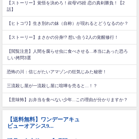
【ストーリー】覚悟を決めろ！叔母VS姪 恋の真剣勝負！【2
話】
【ヒトコワ】生き別れの妹（自称）が現れるとどうなるのか？
【ストーリー】まさかの分身!? 想い合う2人の覚醒修行！
【閲覧注意】人間を腐らせ虫に食べさせる...本当にあった恐ろ
しい拷問3選
恐怖の川：信じがたいアマゾンの狂気じみた秘密！
三流殺し屋が一流殺し屋に喧嘩を売ると...！？
【意味怖】お弁当を食べない少年...この理由が分かりますか？