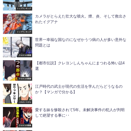
トップランキング
カメラがとらえた壮大な噴火。煙、炎、そして救出さ
れたイグアナ
トップランキング
世界一幸福な国なのになぜかうつ病の人が多い意外な
問題とは
クロネコの部屋
【都市伝説】クレヨンしんちゃんにまつわる怖い話4
選
クロネコの部屋
江戸時代の武士が現代の生活を学んだらどうなるの
か？【マンガで分かる】
これホントかも
愛する妹を惨殺されて5年。未解決事件の犯人が判明
して絶望する事に･･
クロネコの部屋