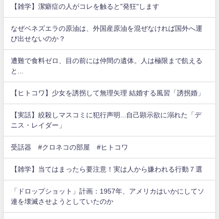
【雑学】潔癖症の人がコレを触ると"発狂"します
なぜベネズエラの原油は、外国産原油を混ぜなければ国外へ運
び出せないのか？
遭難で食料ゼロ、目の前には仲間の遺体。人は極限まで飢える
と...
【ヒトコワ】少女を誘拐して無理矢理 結婚する風習「誘拐婚」
【実話】絞殺しマスコミに犯行声明...自己顕示欲に溺れた「デ
ニス・レイダー」
受話器 #クロネコの部屋 #ヒトコワ
【雑学】当てはまったら要注意！実は人から嫌われる行動７選
「ドロップショット」計画：1957年、アメリカはいかにしてソ
連を壊滅させようとしていたのか