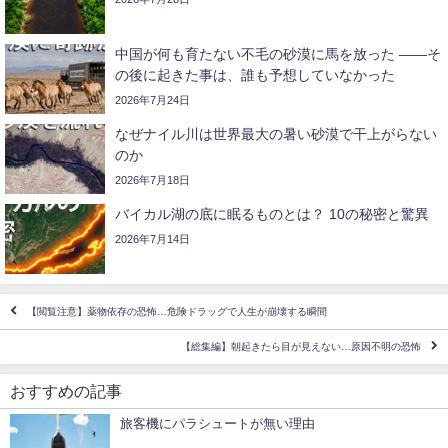
中国が何も育たない不毛の砂漠に馬を放った ――そ
の後に起きた事は、誰も予想していなかった
2026年7月24日
なぜナイル川は世界最大の暑い砂漠で干上がらない
のか
2026年7月18日
バイカル湖の底に眠るものとは？ 10の秘密と驚異
2026年7月14日
【閲覧注意】薬物依存の恐怖…危険ドラッグで人生が崩壊する瞬間
【総集編】朝起きたら目が見えない…原因不明の恐怖
おすすめの記事
旅客機にパラシュートが無い理由