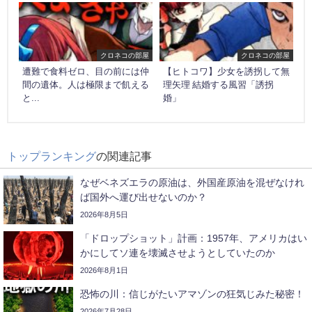
クロネコの部屋
クロネコの部屋
遭難で食料ゼロ、目の前には仲
【ヒトコワ】少女を誘拐して無
間の遺体。人は極限まで飢える
理矢理 結婚する風習「誘拐
と...
婚」
トップランキング
の関連記事
なぜベネズエラの原油は、外国産原油を混ぜなけれ
ば国外へ運び出せないのか？
2026年8月5日
「ドロップショット」計画：1957年、アメリカはい
かにしてソ連を壊滅させようとしていたのか
2026年8月1日
恐怖の川：信じがたいアマゾンの狂気じみた秘密！
2026年7月28日