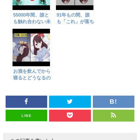
55000年間、誰と
91年もの間、誰
も触れ合わない未
も「これ」が落ち
開の地・北センチ
る瞬間を見たこと
ネル島！！
がない！？【ピッ
チドロップ実験】
お酒を飲んでから
寝るとどうなるの
か？【アニメ風】
LINE