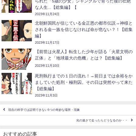
られた「5歳の少女」ジャングルで育った後の壮絶
な人生...【総集編】【
2023年11月24日
北朝鮮国民が信じている金正恩の都市伝説→神様と
される金一族を信じなければ命が危ない？！【総集
編】
2023年11月17日
【前世は火星人】転生した少年が語る「火星文明の
正体」と「地球最大の危機」とは？【総集編】
2023年11月10日
死刑執行までの１日の流れ！→前日までは余裕をか
ましていた処刑・極刑囚。その日は突然やって来た
【総集編】
2023年11月3日
現在の科学では証明できない5つの奇妙な場所・現象
光の速さで走ったらどうなるのか・・
おすすめの記事