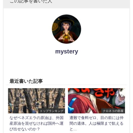
この記事を書いた人
mystery
最近書いた記事
トップランキング
クロネコの部屋
なぜベネズエラの原油は、外国
遭難で食料ゼロ、目の前には仲
産原油を混ぜなければ国外へ運
間の遺体。人は極限まで飢える
び出せないのか？
と...