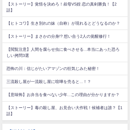
【ストーリー】覚悟を決めろ！叔母VS姪 恋の真剣勝負！【2
話】
【ヒトコワ】生き別れの妹（自称）が現れるとどうなるのか？
【ストーリー】まさかの分身!? 想い合う2人の覚醒修行！
【閲覧注意】人間を腐らせ虫に食べさせる...本当にあった恐ろ
しい拷問3選
恐怖の川：信じがたいアマゾンの狂気じみた秘密！
三流殺し屋が一流殺し屋に喧嘩を売ると...！？
【意味怖】お弁当を食べない少年...この理由が分かりますか？
【ストーリー】毒の殺し屋、お見合い大作戦！候補者は誰？【1
話】