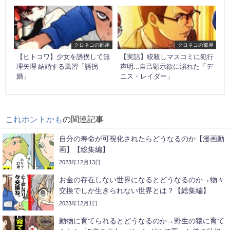
クロネコの部屋
クロネコの部屋
【ヒトコワ】少女を誘拐して無
【実話】絞殺しマスコミに犯行
理矢理 結婚する風習「誘拐
声明...自己顕示欲に溺れた「デ
婚」
ニス・レイダー」
これホントかも
の関連記事
自分の寿命が可視化されたらどうなるのか【漫画動
画】【総集編】
2023年12月13日
お金の存在しない世界になるとどうなるのか→物々
交換でしか生きられない世界とは？【総集編】
2023年12月1日
動物に育てられるとどうなるのか→野生の猿に育て