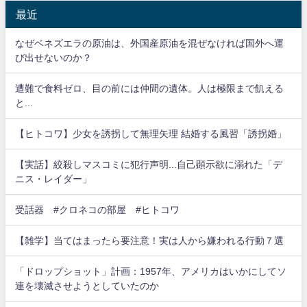
最近
なぜベネズエラの原油は、外国産原油を混ぜなければ国外へ運
び出せないのか？
遭難で食料ゼロ、目の前には仲間の遺体。人は極限まで飢える
と...
【ヒトコワ】少女を誘拐して無理矢理 結婚する風習「誘拐婚」
【実話】絞殺しマスコミに犯行声明...自己顕示欲に溺れた「デ
ニス・レイダー」
受話器 #クロネコの部屋 #ヒトコワ
【雑学】当てはまったら要注意！実は人から嫌われる行動７選
「ドロップショット」計画：1957年、アメリカはいかにしてソ
連を壊滅させようとしていたのか