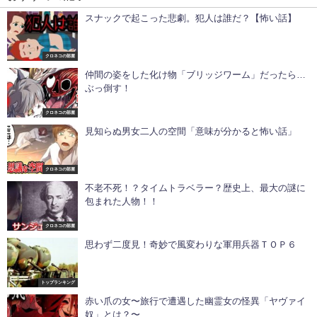
スナックで起こった悲劇。犯人は誰だ？【怖い話】
クロネコの部屋
仲間の姿をした化け物「ブリッジワーム」だったら…
ぶっ倒す！
クロネコの部屋
見知らぬ男女二人の空間「意味が分かると怖い話」
クロネコの部屋
不老不死！？タイムトラベラー？歴史上、最大の謎に
包まれた人物！！
クロネコの部屋
思わず二度見！奇妙で風変わりな軍用兵器ＴＯＰ６
トップランキング
赤い爪の女〜旅行で遭遇した幽霊女の怪異「ヤヴァイ
奴」とは？〜