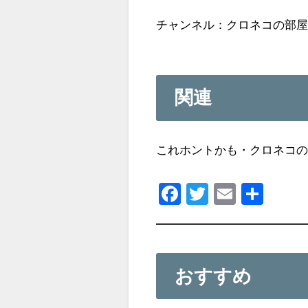
チャンネル：クロネコの部
関連
これホントかも・クロネコ
F
T
E
共
a
wi
m
有
c
tt
ail
e
er
おすすめ
b
o