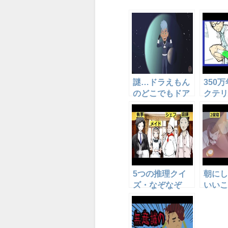
o
k
謎…ドラえもん
350
のどこでもドア
クテリ
は実現するの
に投与
か！？
果、と
い事に
5つの推理クイ
朝にし
ズ・なぞなぞ
いいこ
「この中の誰が
方がい
一体犯人なの
か？」