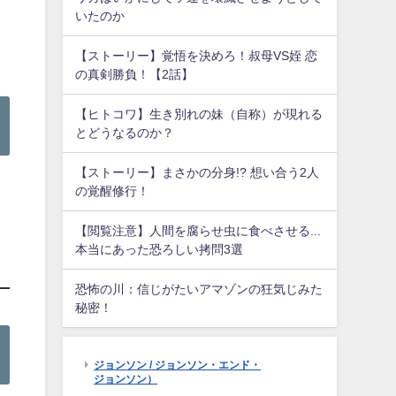
いたのか
【ストーリー】覚悟を決めろ！叔母VS姪 恋
の真剣勝負！【2話】
【ヒトコワ】生き別れの妹（自称）が現れる
とどうなるのか？
【ストーリー】まさかの分身!? 想い合う2人
の覚醒修行！
【閲覧注意】人間を腐らせ虫に食べさせる...
本当にあった恐ろしい拷問3選
恐怖の川：信じがたいアマゾンの狂気じみた
秘密！