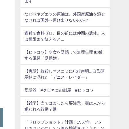
ます
なぜベネズエラの原油は、外国産原油を混ぜ
なければ国外へ運び出せないのか？
遭難で食料ゼロ、目の前には仲間の遺体。人
は極限まで飢えると...
【ヒトコワ】少女を誘拐して無理矢理 結婚
する風習「誘拐婚」
【実話】絞殺しマスコミに犯行声明...自己顕
示欲に溺れた「デニス・レイダー」
受話器 #クロネコの部屋 #ヒトコワ
【雑学】当てはまったら要注意！実は人から
嫌われる行動７選
「ドロップショット」計画：1957年、アメ
リカはいかにしてソ連を壊滅させようとして