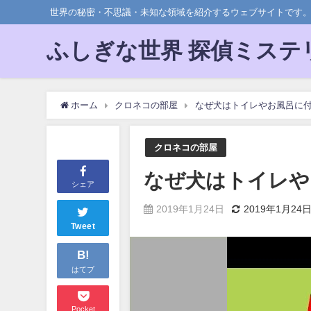
世界の秘密・不思議・未知な領域を紹介するウェブサイトです
ふしぎな世界 探偵ミステ
ホーム
クロネコの部屋
なぜ犬はトイレやお風呂に
クロネコの部屋
なぜ犬はトイレや
シェア
2019年1月24日
2019年1月24
Tweet
B!
はてブ
Pocket