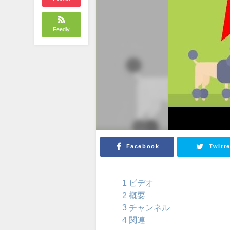
Feedly
Facebook
Twitte
1
ビデオ
2
概要
3
チャンネル
4
関連