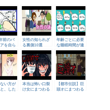
万年前のバ
女性の知られざ
年齢ごとに必要
アを自ら
る裏側10選
な睡眠時間が違
した結
う？！
んでもな
・・
ない方が
本当は怖い口裂
【都市伝説】巨
と、した
け女にまつわる
頭オにまつわる
いこと
怖い話
怖い話