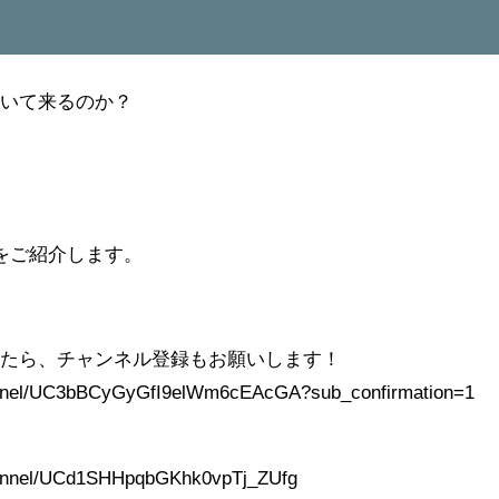
付いて来るのか？
をご紹介します。
。
れたら、チャンネル登録もお願いします！
annel/UC3bBCyGyGfI9elWm6cEAcGA?sub_confirmation=1
！
hannel/UCd1SHHpqbGKhk0vpTj_ZUfg