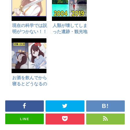
現在の科学では説
人類が壊してしま
明がつかない！！
った遺跡・観光地
オーパーツの謎6
8選
選
お酒を飲んでから
寝るとどうなるの
か？【アニメ風】
LINE