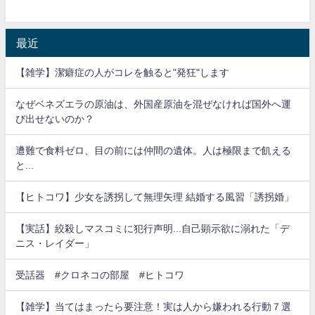
最近
【雑学】潔癖症の人がコレを触ると"発狂"します
なぜベネズエラの原油は、外国産原油を混ぜなければ国外へ運
び出せないのか？
遭難で食料ゼロ、目の前には仲間の遺体。人は極限まで飢える
と...
【ヒトコワ】少女を誘拐して無理矢理 結婚する風習「誘拐婚」
【実話】絞殺しマスコミに犯行声明...自己顕示欲に溺れた「デ
ニス・レイダー」
受話器 #クロネコの部屋 #ヒトコワ
【雑学】当てはまったら要注意！実は人から嫌われる行動７選