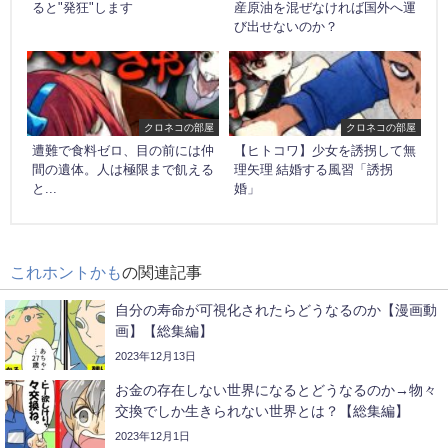
ると"発狂"します
産原油を混ぜなければ国外へ運
び出せないのか？
クロネコの部屋
クロネコの部屋
遭難で食料ゼロ、目の前には仲
【ヒトコワ】少女を誘拐して無
間の遺体。人は極限まで飢える
理矢理 結婚する風習「誘拐
と...
婚」
これホントかも
の関連記事
自分の寿命が可視化されたらどうなるのか【漫画動
画】【総集編】
2023年12月13日
お金の存在しない世界になるとどうなるのか→物々
交換でしか生きられない世界とは？【総集編】
2023年12月1日