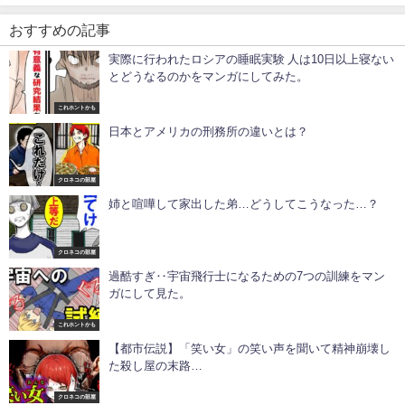
おすすめの記事
実際に行われたロシアの睡眠実験 人は10日以上寝ない
とどうなるのかをマンガにしてみた。
これホントかも
日本とアメリカの刑務所の違いとは？
クロネコの部屋
姉と喧嘩して家出した弟…どうしてこうなった…？
クロネコの部屋
過酷すぎ‥宇宙飛行士になるための7つの訓練をマン
ガにして見た。
これホントかも
【都市伝説】「笑い女」の笑い声を聞いて精神崩壊し
た殺し屋の末路…
クロネコの部屋