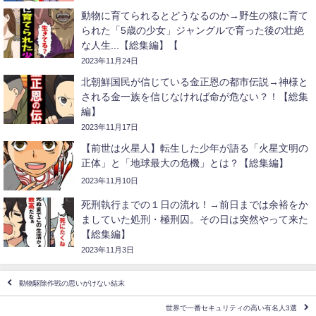
動物に育てられるとどうなるのか→野生の猿に育て
られた「5歳の少女」ジャングルで育った後の壮絶
な人生...【総集編】【
2023年11月24日
北朝鮮国民が信じている金正恩の都市伝説→神様と
される金一族を信じなければ命が危ない？！【総集
編】
2023年11月17日
【前世は火星人】転生した少年が語る「火星文明の
正体」と「地球最大の危機」とは？【総集編】
2023年11月10日
死刑執行までの１日の流れ！→前日までは余裕をか
ましていた処刑・極刑囚。その日は突然やって来た
【総集編】
2023年11月3日
動物駆除作戦の思いがけない結末
世界で一番セキュリティの高い有名人3選