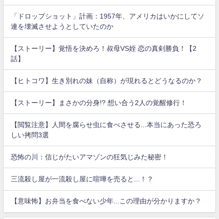
「ドロップショット」計画：1957年、アメリカはいかにしてソ
連を壊滅させようとしていたのか
【ストーリー】覚悟を決めろ！叔母VS姪 恋の真剣勝負！【2
話】
【ヒトコワ】生き別れの妹（自称）が現れるとどうなるのか？
【ストーリー】まさかの分身!? 想い合う2人の覚醒修行！
【閲覧注意】人間を腐らせ虫に食べさせる...本当にあった恐ろ
しい拷問3選
恐怖の川：信じがたいアマゾンの狂気じみた秘密！
三流殺し屋が一流殺し屋に喧嘩を売ると...！？
【意味怖】お弁当を食べない少年...この理由が分かりますか？