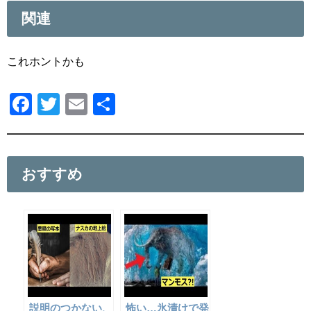
関連
これホントかも
F
T
E
共
a
wi
m
有
c
tt
ail
e
er
おすすめ
b
o
o
k
説明のつかない、
怖い…氷漬けで発