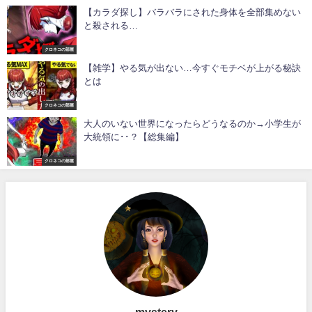
【カラダ探し】バラバラにされた身体を全部集めない
と殺される…
クロネコの部屋
【雑学】やる気が出ない…今すぐモチベが上がる秘訣
とは
クロネコの部屋
大人のいない世界になったらどうなるのか→小学生が
大統領に･･？【総集編】
クロネコの部屋
mystery