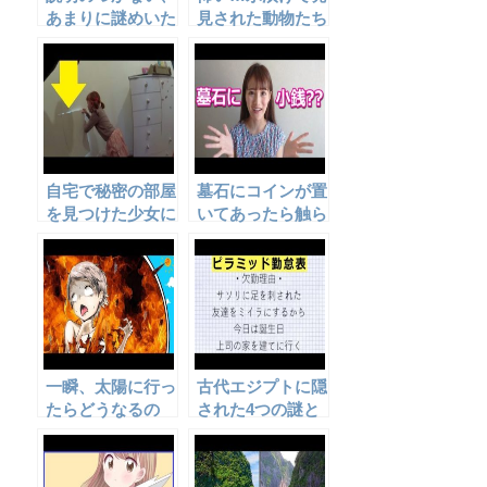
あまりに謎めいた
見された動物たち
物・メッセージ5
７選
選
自宅で秘密の部屋
墓石にコインが置
を見つけた少女に
いてあったら触ら
さらなるサプライ
ないで！
ズが…
一瞬、太陽に行っ
古代エジプトに隠
たらどうなるの
された4つの謎と
か…
秘密